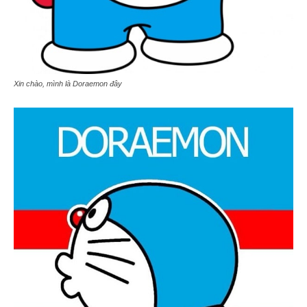
Xin chào, mình là Doraemon đây