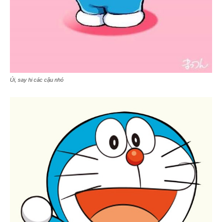
Úi, say hi các cậu nhó