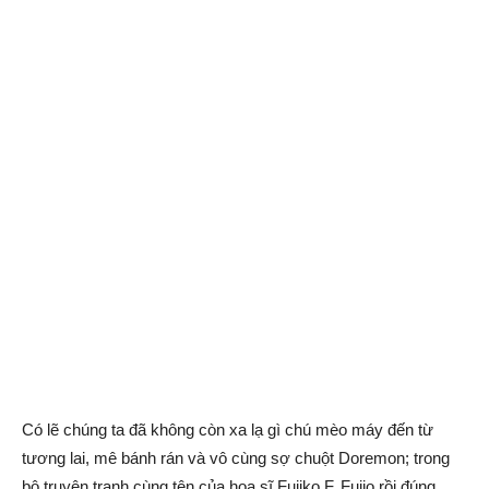
Có lẽ chúng ta đã không còn xa lạ gì chú mèo máy đến từ
tương lai, mê bánh rán và vô cùng sợ chuột Doremon; trong
bộ truyện tranh cùng tên của họa sĩ Fujiko F. Fujio rồi đúng