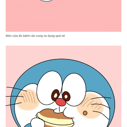
Mon vừa ăn bánh rán xong no bụng quá nè