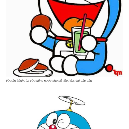
Vừa ăn bánh rán vừa uống nước cho dễ tiêu hóa nhé các cậu