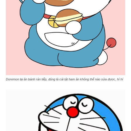
Doremon lại ăn bánh rán tiếp, đúng là cái tật ham ăn không thể nào sửa được, hí hí