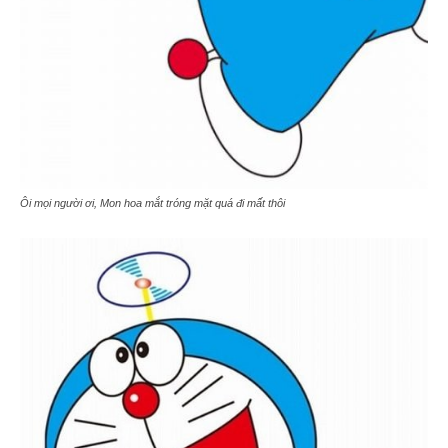
Ôi mọi người ơi, Mon hoa mắt tróng mặt quá đi mất thôi