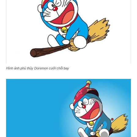
Hình ảnh phù thủy Doremon cưỡi chổi bay