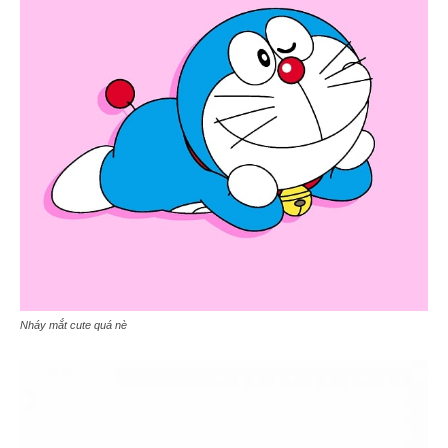
Nháy mắt cute quá nè