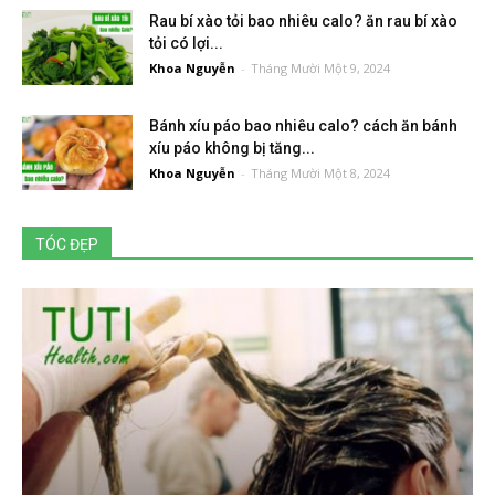
Rau bí xào tỏi bao nhiêu calo? ăn rau bí xào
tỏi có lợi...
Khoa Nguyễn
-
Tháng Mười Một 9, 2024
Bánh xíu páo bao nhiêu calo? cách ăn bánh
xíu páo không bị tăng...
Khoa Nguyễn
-
Tháng Mười Một 8, 2024
TÓC ĐẸP