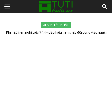
XEM NHIỀU NHẤT
FNS-038: Bộ phim chia tay sự nghiệp AV của Moe Amatsuka