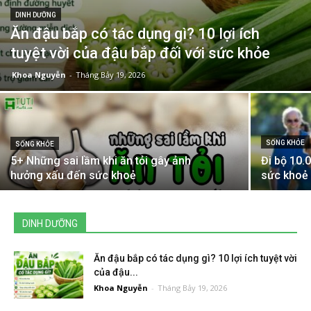
DINH DƯỠNG
Ăn đậu bắp có tác dụng gì? 10 lợi ích
tuyệt vời của đậu bắp đối với sức khỏe
Khoa Nguyễn
-
Tháng Bảy 19, 2026
SỐNG KHỎE
SỐNG KHỎE
5+ Những sai lầm khi ăn tỏi gây ảnh
Đi bộ 10.0
hưởng xấu đến sức khoẻ
sức khoẻ
DINH DƯỠNG
Ăn đậu bắp có tác dụng gì? 10 lợi ích tuyệt vời
của đậu...
Khoa Nguyễn
-
Tháng Bảy 19, 2026