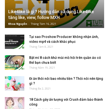
Like4like là gì ? Hướng dẫn sử dụng Like4like
tăng like, view, follow MXH
Khoa Nguyễn
-
Tháng Tám 16, 2021
Tại sao Proshow Producer không nhận ảnh,
video mp4 và cách khắc phục
Tháng Tám 8, 2021
Bật mí 8 cách khử mùi mồ hôi trên quần áo có
thể bạn chưa biết
Tháng Năm 19, 2021
Đi ăn thôi nôi bao nhiêu tiền ? Thôi nôi nên tặng
gì ?
Tháng Ba 2, 2021
18 Cách gây ấn tượng với Crush đảm bảo thành
công