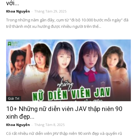
với...
Khoa Nguyễn
-
Tháng Tám 29, 2025
Trong những năm gần đây, cụm từ “đi bộ 10.000 bước mỗi ngày” đã
trở thành một xu hướng được nhiều người trên thế...
Giải Trí
10+ Những nữ diễn viên JAV thập niên 90
xinh đẹp...
Khoa Nguyễn
-
Tháng Tám 8, 2025
Có rất nhiều nữ diễn viên JAV thập niên 90 xinh đẹp và quyến rũ