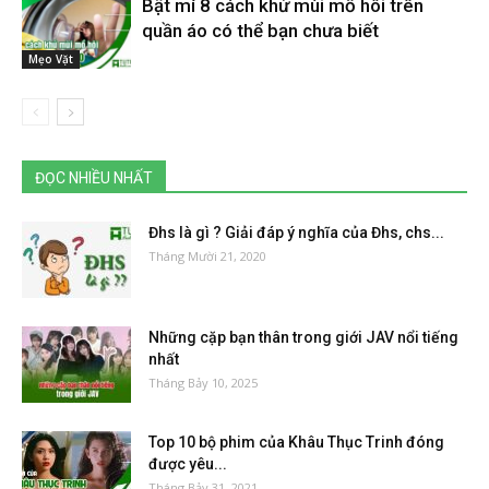
Bật mí 8 cách khử mùi mồ hôi trên
quần áo có thể bạn chưa biết
Mẹo Vặt
ĐỌC NHIỀU NHẤT
Đhs là gì ? Giải đáp ý nghĩa của Đhs, chs...
Tháng Mười 21, 2020
Những cặp bạn thân trong giới JAV nổi tiếng
nhất
Tháng Bảy 10, 2025
Top 10 bộ phim của Khâu Thục Trinh đóng
được yêu...
Tháng Bảy 31, 2021