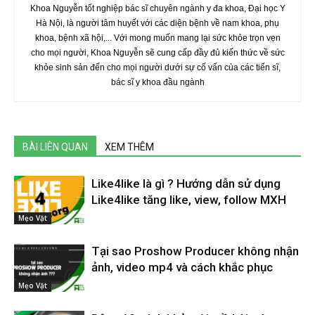
Khoa Nguyễn tốt nghiệp bác sĩ chuyên ngành y đa khoa, Đại học Y
Hà Nội, là người tâm huyết với các diện bệnh về nam khoa, phụ
khoa, bệnh xã hội,... Với mong muốn mang lại sức khỏe trọn vẹn
cho mọi người, Khoa Nguyễn sẽ cung cấp đầy đủ kiến thức về sức
khỏe sinh sản đến cho mọi người dưới sự cố vấn của các tiến sĩ,
bác sĩ y khoa đầu ngành
BÀI LIÊN QUAN
XEM THÊM
Like4like là gì ? Hướng dẫn sử dụng
Like4like tăng like, view, follow MXH
Mẹo Vặt
Tại sao Proshow Producer không nhận
ảnh, video mp4 và cách khắc phục
Mẹo Vặt