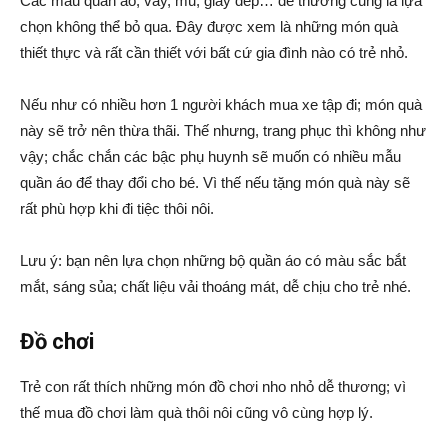
Các mẫu quần áo, váy, mũ, giày dép… dễ thương cũng là lựa
chọn không thể bỏ qua. Đây được xem là những món quà
thiết thực và rất cần thiết với bất cứ gia đình nào có trẻ nhỏ.
Nếu như có nhiều hơn 1 người khách mua xe tập đi; món quà
này sẽ trở nên thừa thãi. Thế nhưng, trang phục thì không như
vậy; chắc chắn các bậc phụ huynh sẽ muốn có nhiều mẫu
quần áo để thay đổi cho bé. Vì thế nếu tặng món quà này sẽ
rất phù hợp khi đi tiệc thôi nôi.
Lưu ý: bạn nên lựa chọn những bộ quần áo có màu sắc bắt
mắt, sáng sủa; chất liệu vải thoáng mát, dễ chịu cho trẻ nhé.
Đồ chơi
Trẻ con rất thích những món đồ chơi nho nhỏ dễ thương; vì
thế mua đồ chơi làm quà thôi nôi cũng vô cùng hợp lý.