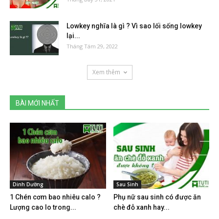
Lowkey nghĩa là gì ? Vì sao lối sống lowkey
lại...
Tháng Tám 29, 2022
Xem thêm
BÀI MỚI NHẤT
Dinh Dưỡng
Sau Sinh
1 Chén cơm bao nhiêu calo ?
Phụ nữ sau sinh có được ăn
Lượng cao lo trong...
chè đỗ xanh hay...