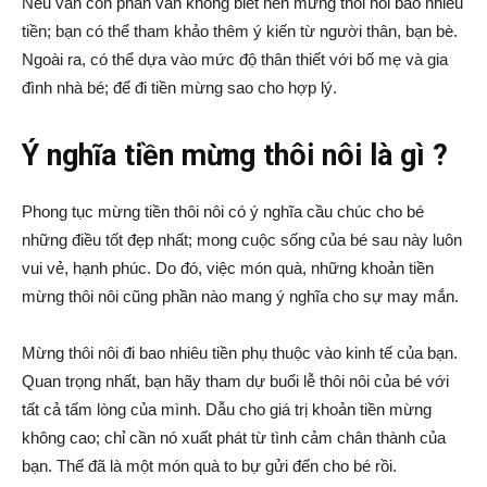
Nếu vẫn còn phân vân không biết nên mừng thôi nôi bao nhiêu
tiền; bạn có thể tham khảo thêm ý kiến từ người thân, bạn bè.
Ngoài ra, có thể dựa vào mức độ thân thiết với bố mẹ và gia
đình nhà bé; để đi tiền mừng sao cho hợp lý.
Ý nghĩa tiền mừng thôi nôi là gì ?
Phong tục mừng tiền thôi nôi có ý nghĩa cầu chúc cho bé
những điều tốt đẹp nhất; mong cuộc sống của bé sau này luôn
vui vẻ, hạnh phúc. Do đó, việc món quà, những khoản tiền
mừng thôi nôi cũng phần nào mang ý nghĩa cho sự may mắn.
Mừng thôi nôi đi bao nhiêu tiền phụ thuộc vào kinh tế của bạn.
Quan trọng nhất, bạn hãy tham dự buổi lễ thôi nôi của bé với
tất cả tấm lòng của mình. Dẫu cho giá trị khoản tiền mừng
không cao; chỉ cần nó xuất phát từ tình cảm chân thành của
bạn. Thế đã là một món quà to bự gửi đến cho bé rồi.