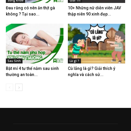
Sống khỏe
Giải Trí
Đau răng có nên ăn thịt gà
10+ Những nữ diễn viên JAV
không ? Tại sao...
thập niên 90 xinh đẹp...
Sau Sinh
Là gì ?
Bật mí 4 tư thế nằm sau sinh
Cù lẳng là gì? Giải thích ý
thường an toàn...
nghĩa và cách sử...