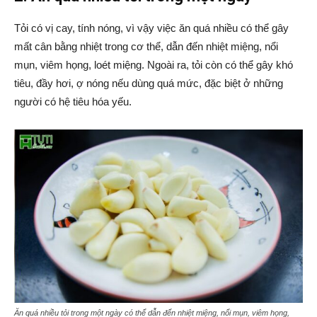
Tỏi có vị cay, tính nóng, vì vậy việc ăn quá nhiều có thể gây
mất cân bằng nhiệt trong cơ thể, dẫn đến nhiệt miệng, nổi
mụn, viêm họng, loét miệng. Ngoài ra, tỏi còn có thể gây khó
tiêu, đầy hơi, ợ nóng nếu dùng quá mức, đặc biệt ở những
người có hệ tiêu hóa yếu.
Ăn quá nhiều tỏi trong một ngày có thể dẫn đến nhiệt miệng, nổi mụn, viêm họng,