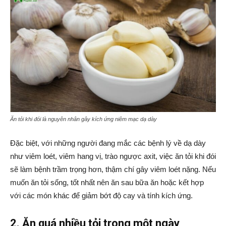
Ăn tỏi khi đói là nguyên nhân gây kích ứng niêm mạc dạ dày
Đặc biệt, với những người đang mắc các bệnh lý về dạ dày
như viêm loét, viêm hang vị, trào ngược axit, việc ăn tỏi khi đói
sẽ làm bệnh trầm trọng hơn, thậm chí gây viêm loét nặng. Nếu
muốn ăn tỏi sống, tốt nhất nên ăn sau bữa ăn hoặc kết hợp
với các món khác để giảm bớt độ cay và tính kích ứng.
2. Ăn quá nhiều tỏi trong một ngày