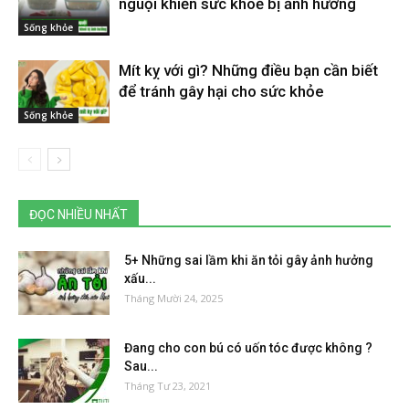
nguội khiến sức khoẻ bị ảnh hưởng
Sống khỏe
Mít kỵ với gì? Những điều bạn cần biết
để tránh gây hại cho sức khỏe
Sống khỏe
ĐỌC NHIỀU NHẤT
5+ Những sai lầm khi ăn tỏi gây ảnh hưởng
xấu...
Tháng Mười 24, 2025
Đang cho con bú có uốn tóc được không ?
Sau...
Tháng Tư 23, 2021