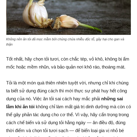
Không nên ăn tỏi đã mọc mầm bởi chúng chứa nhiều độc tố, gây hại cho gan và
thận
Tốt nhất, hãy chọn tỏi tươi, còn chắc tép, vỏ khô, không bị ẩm
mốc hoặc mềm nhũn, và bảo quản nơi khô ráo, thoáng mát.
Tỏi là một món quà thiên nhiên tuyệt vời, nhưng chỉ khi chúng
ta biết sử dụng đúng cách thì mới thực sự phát huy hết công
dụng của nó. Việc ăn tỏi sai cách hay mắc phải
những sai
lầm khi ăn tỏi
không chỉ làm mất giá trị dinh dưỡng mà còn có
thể gây phản tác dụng cho cơ thể. Vì vậy, hãy cẩn trọng trong
cách chế biến và sử dụng tỏi hằng ngày — ăn điều độ, đúng
thời điểm và chọn tỏi tươi sạch — để biến loại gia vị nhỏ bé