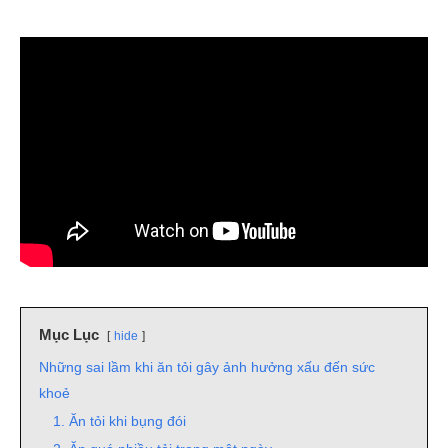
Mục Lục
hide
Những sai lầm khi ăn tỏi gây ảnh hưởng xấu đến sức
khoẻ
1. Ăn tỏi khi bụng đói