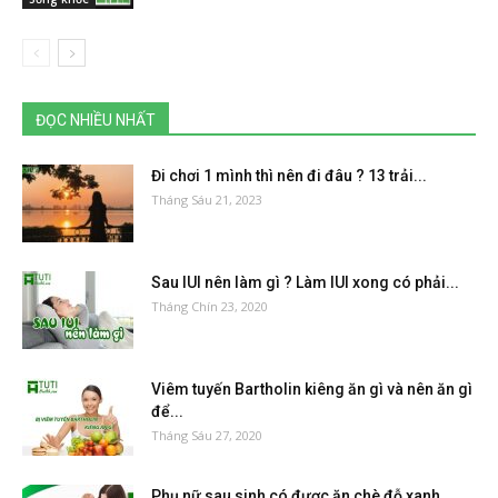
ĐỌC NHIỀU NHẤT
Đi chơi 1 mình thì nên đi đâu ? 13 trải...
Tháng Sáu 21, 2023
Sau IUI nên làm gì ? Làm IUI xong có phải...
Tháng Chín 23, 2020
Viêm tuyến Bartholin kiêng ăn gì và nên ăn gì
để...
Tháng Sáu 27, 2020
Phụ nữ sau sinh có được ăn chè đỗ xanh