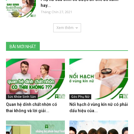
hay...
Tháng Chín 27, 2021
Xem thêm
BÀI MỚI NHẤT
Sức Khỏe Sinh Sản
Góc Phụ Nữ
Quan hệ dính chất nhờn có
Nổi hạch ở vùng kín nữ có phải
thai không và lời giải...
dấu hiệu của...