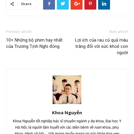
Share
Previous article
Next article
10+ Những bộ phim hay nhất
Lợi ích của rau củ quả màu
của Trương Tịnh Nghi đóng
trắng đối với sức khoẻ con
người
Khoa Nguyễn
Khoa Nguyễn tốt nghiệp bác sĩ chuyên ngành y đa khoa, Đại học Y
Hà Nội, là người tâm huyết với các diện bệnh về nam khoa, phụ
khoa, bệnh xã hội,... Với mong muốn mang lại sức khỏe trọn vẹn