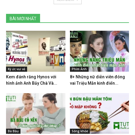
BÀI MỚI NHẤT
Ký ức vui vẻ
Phim Ảnh
Kem đánh răng Hynos với
8+ Những nữ diễn viên đóng
hình ảnh Anh Bảy Chà Và...
vai Triệu Mẫn kinh điển...
Bà Bầu
Sống khỏe