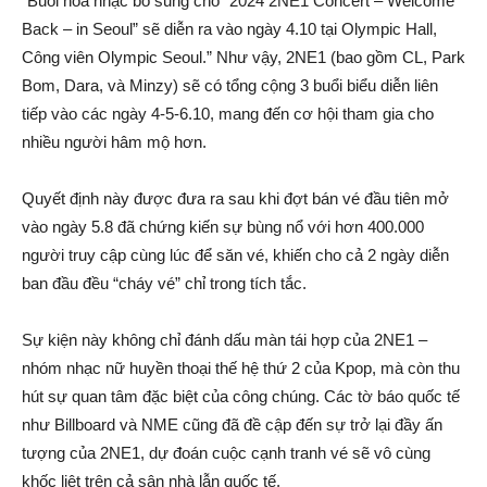
“Buổi hòa nhạc bổ sung cho “2024 2NE1 Concert – Welcome
Back – in Seoul” sẽ diễn ra vào ngày 4.10 tại Olympic Hall,
Công viên Olympic Seoul.” Như vậy, 2NE1 (bao gồm CL, Park
Bom, Dara, và Minzy) sẽ có tổng cộng 3 buổi biểu diễn liên
tiếp vào các ngày 4-5-6.10, mang đến cơ hội tham gia cho
nhiều người hâm mộ hơn.
Quyết định này được đưa ra sau khi đợt bán vé đầu tiên mở
vào ngày 5.8 đã chứng kiến sự bùng nổ với hơn 400.000
người truy cập cùng lúc để săn vé, khiến cho cả 2 ngày diễn
ban đầu đều “cháy vé” chỉ trong tích tắc.
Sự kiện này không chỉ đánh dấu màn tái hợp của 2NE1 –
nhóm nhạc nữ huyền thoại thế hệ thứ 2 của Kpop, mà còn thu
hút sự quan tâm đặc biệt của công chúng. Các tờ báo quốc tế
như Billboard và NME cũng đã đề cập đến sự trở lại đầy ấn
tượng của 2NE1, dự đoán cuộc cạnh tranh vé sẽ vô cùng
khốc liệt trên cả sân nhà lẫn quốc tế.