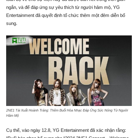
ngắn, và để đáp ứng sự yêu thích từ người hâm mộ, YG
Entertainment đã quyết định tổ chức thêm một đêm diễn bổ
sung.
2NE1 Tái Xuất Hoành Tráng: Thêm Buổi Hòa Nhạc Đáp Ứng Sức Nóng Từ Người
Hâm Mộ
Cụ thể, vào ngày 12.8, YG Entertainment đã xác nhận rằng: