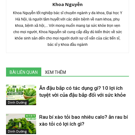
Khoa Nguyễn
Khoa Nguyễn tốt nghiệp bác sĩ chuyên ngành y đa khoa, Đại học Y
Hà Nội, là người tâm huyết với các diện bệnh về nam khoa, phụ
khoa, bệnh xã hội,... Với mong muốn mang lại sức khỏe trọn vẹn
cho mọi người, Khoa Nguyễn sẽ cung cấp đầy đủ kiến thức về sức
khỏe sinh sản đến cho mọi người dưới sự cố vấn của các tiến sĩ,
bác sĩ y khoa đầu ngành
BÀI LIÊN QUAN
XEM THÊM
Ăn đậu bắp có tác dụng gì? 10 lợi ích
tuyệt vời của đậu bắp đối với sức khỏe
Dinh Dưỡng
Rau bí xào tỏi bao nhiêu calo? ăn rau bí
xào tỏi có lợi ích gì?
Dinh Dưỡng