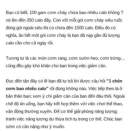
Bạn có biết, 100 gam cơm cháy chứa bao nhiêu calo không ?
nó lên đến 350 calo đấy. Còn vỡi mỗi gói cơm cháy siêu ruốc
đóng gói ngoài siêu thị có chứa đến 1500 calo. Điều đó có
nghĩa, ăn hết một gói cơm cháy là bạn đã nạp gần đủ lượng
calo cần cho cả ngày rồi.
Tương tự là các món cơm rang, cơm sườn heo, cơm trứng…
cũng đều gây khó khăn cho bạn trong việc giảm cân.
Đọc đến tận đây có lẽ bạn đã tự trả lời được câu hỏi
“1 chén
cơm bao nhiêu calo”
rồi đúng không nào. Việc tiếp theo là ở
bản thân bạn; xem ý chí giảm cân của bạn đến đâu thôi. Ngoài
chế độ ăn uống, bạn hãy kết hợp thêm với việc chơi thể thao,
vận động thường xuyên. Để cơ thể giải phóng năng lượng;
tránh việc năng lượng dư thừa tích tụ trong cơ thể. Chúc bạn
sớm có cân nặng như ý muốn.