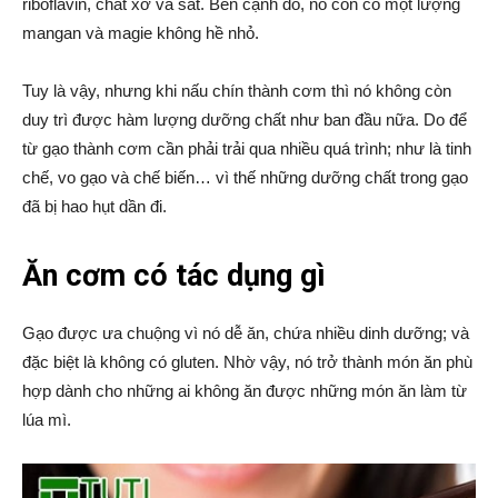
riboflavin, chất xơ và sắt. Bên cạnh đó, nó còn có một lượng
mangan và magie không hề nhỏ.
Tuy là vậy, nhưng khi nấu chín thành cơm thì nó không còn
duy trì được hàm lượng dưỡng chất như ban đầu nữa. Do để
từ gạo thành cơm cần phải trải qua nhiều quá trình; như là tinh
chế, vo gạo và chế biến… vì thế những dưỡng chất trong gạo
đã bị hao hụt dần đi.
Ăn cơm có tác dụng gì
Gạo được ưa chuộng vì nó dễ ăn, chứa nhiều dinh dưỡng; và
đặc biệt là không có gluten. Nhờ vậy, nó trở thành món ăn phù
hợp dành cho những ai không ăn được những món ăn làm từ
lúa mì.