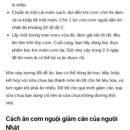
bị nhão.
Chuẩn bị một cái mâm sạch, đợi đến khi cơm chín thì đem
rải ra khắp bề mặt mâm. Chờ 1 lúc cho cơm nguội dần tới
nhiệt độ khoảng 20-30 độ C.
Lấy một lượng men rượu vừa đủ, đem giã nát rồi rắc đều
lên bên trên lớp cơm. Cuối cùng, bạn hãy dùng bọc thực
phẩm bọc kín mâm cơm lại. Giữ như vậy trong 2-3 ngày
để lên men là có thể bỏ ra ăn được rồi.
Món này tương đối dễ ăn, bạn có thể dùng ăn trực tiếp; hoặc
kết hợp với sữa chua tạo thành món ăn tốt cho hệ tiêu hóa, và
bớt ngán khi phải ăn nhiều. Để tốt cho quá trình giảm cân, loại
sữa chua bạn dùng chỉ nên là sữa chua không đường thôi
nhé.
Cách ăn cơm nguội giảm cân của người
Nhật