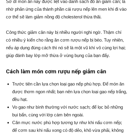
Sở dĩ món ăn này được liệt vào danh sách đồ ăn giảm cân; là
nhờ phản ứng của thành phần cái rượu nếp lên men khi đi vào
cơ thể sẽ làm giảm nồng độ cholesterol thừa thãi.
Công thức giảm cân này bị nhiều người nghi ngờ. Thậm chí
có nhiều ý kiến cho rằng ăn cơm rượu nếp bị béo. Tuy nhiên,
nếu áp dụng đúng cách thì nó sẽ là một vũ khí vô cùng lợi hại;
giúp đánh bay lớp mỡ thừa ở vùng bụng của bạn đấy.
Cách làm món cơm rượu nếp giảm cân
Trước tiên cần lựa chọn loại gạo nếp phù hợp. Để món ăn
được thơm ngon nhất; bạn nên lựa chọn loại gạo nếp trắng,
đều hạt.
Vo gạo như bình thường với nước sạch; để lọc bỏ những
bụi bẩn, cùng với lớp cám bên ngoài.
Căn mực nước phù hợp tương tự như khi nấu cơm nếp;
để cơm sau khi nấu xong có độ dẻo, khô vừa phải, không