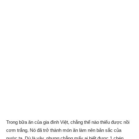
Trong bữa ăn của gia đình Việt, chẳng thể nào thiếu được nồi
cơm trắng. Nó đã trở thành món ăn làm nên bản sắc của
nước ta. Dù là vậy, nhưng chẳng mấy ai biết được 1 chén