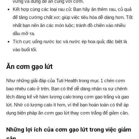
vừng và dùng để ăn cùng với cơm.
Kết hợp cùng các loại rau củ: Bạn hãy ăn thêm rau, củ quả
để tăng cường chất xơ; giúp việc tiêu hóa dễ dàng hơn. Tốt
nhất bạn nên ăn các món luộc; tránh đồ chiên xào nhiều
dầu mỡ ra.
Tích cực uống nước lọc và nước ép hoa quả; đặc biệt là
vào buổi tối.
Ăn cơm gạo lứt
Như những giải đáp của Tuti Health trong mục 1 chén cơm
bao nhiêu calo ở trên. Bạn có thể dễ dàng nhận ra sự chênh
lệch đáng kể về hàm lượng calo trong cơm gạo trắng và gạo
lứt. Nhờ có lượng calo ít hơn, vì thế bạn hoàn toàn có thể áp
dụng biện pháp ăn cơm gạo lứt thay cơm trắng để giảm cân.
Những lợi ích của cơm gạo lứt trong việc giảm
cân