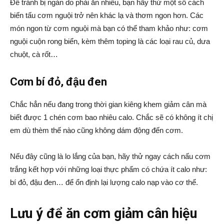
Để tránh bị ngán do phải ăn nhiều, bạn hãy thử một số cách
biến tấu cơm nguội trở nên khác lạ và thơm ngon hơn. Các
món ngon từ cơm nguội mà bạn có thể tham khảo như: cơm
nguội cuộn rong biển, kèm thêm toping là các loại rau củ, dưa
chuột, cà rốt…
Cơm bí đỏ, đậu đen
Chắc hẳn nếu đang trong thời gian kiêng khem giảm cân mà
biết được 1 chén cơm bao nhiêu calo. Chắc sẽ có không ít chị
em dù thèm thế nào cũng không dám động đến cơm.
Nếu đây cũng là lo lắng của bạn, hãy thử ngay cách nấu cơm
trắng kết hợp với những loại thực phẩm có chứa ít calo như:
bí đỏ, đậu đen… để ổn định lại lượng calo nạp vào cơ thể.
Lưu ý để ăn cơm giảm cân hiệu