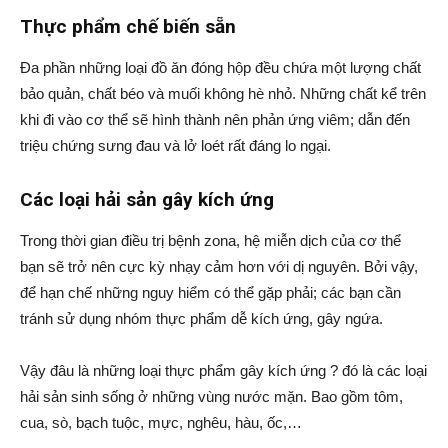
Thực phẩm chế biến sẵn
Đa phần những loại đồ ăn đóng hộp đều chứa một lượng chất
bảo quản, chất béo và muối không hè nhỏ. Những chất kể trên
khi đi vào cơ thể sẽ hình thành nên phản ứng viêm; dẫn đến
triệu chứng sưng đau và lở loét rất đáng lo ngại.
Các loại hải sản gây kích ứng
Trong thời gian điều trị bệnh zona, hệ miễn dịch của cơ thể
bạn sẽ trở nên cực kỳ nhạy cảm hơn với dị nguyên. Bởi vậy,
để hạn chế những nguy hiểm có thể gặp phải; các bạn cần
tránh sử dụng nhóm thực phẩm dễ kích ứng, gây ngứa.
Vậy đâu là những loại thực phẩm gây kích ứng ? đó là các loại
hải sản sinh sống ở những vùng nước mặn. Bao gồm tôm,
cua, sò, bạch tuộc, mực, nghêu, hàu, ốc,…