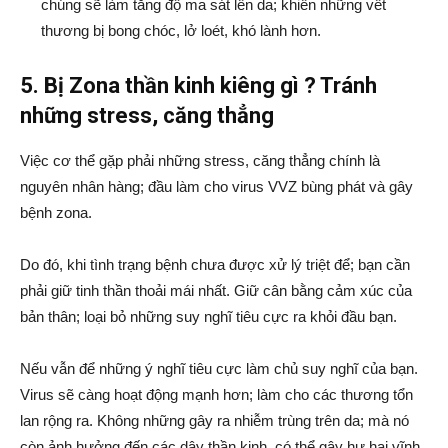
chúng sẽ làm tăng độ ma sát lên da; khiến những vết
thương bị bong chóc, lở loét, khó lành hơn.
5. Bị Zona thần kinh kiêng gì ? Tránh
những stress, căng thẳng
Việc cơ thể gặp phải những stress, căng thẳng chính là
nguyên nhân hàng; đầu làm cho virus VVZ bùng phát và gây
bệnh zona.
Do đó, khi tình trạng bệnh chưa được xử lý triệt để; bạn cần
phải giữ tinh thần thoải mái nhất. Giữ cân bằng cảm xúc của
bản thân; loại bỏ những suy nghĩ tiêu cực ra khỏi đầu bạn.
Nếu vẫn để những ý nghĩ tiêu cực làm chủ suy nghĩ của bạn.
Virus sẽ càng hoạt động mạnh hơn; làm cho các thương tổn
lan rộng ra. Không những gây ra nhiễm trùng trên da; mà nó
còn ảnh hưởng đến các dây thần kinh, có thể gây hư hại vĩnh