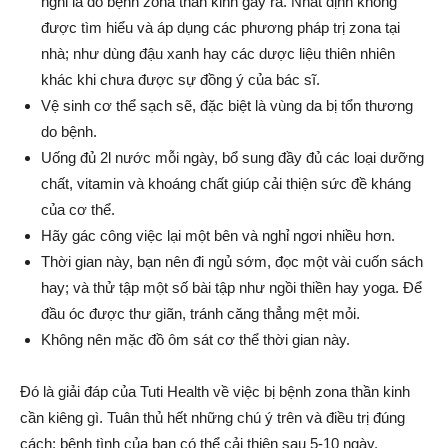
nghi là do bệnh zona thần kinh gây ra. Nhất định không
được tìm hiểu và áp dụng các phương pháp trị zona tại
nhà; như dùng đậu xanh hay các dược liệu thiên nhiên
khác khi chưa được sự đồng ý của bác sĩ.
Vệ sinh cơ thể sạch sẽ, đặc biệt là vùng da bị tổn thương
do bệnh.
Uống đủ 2l nước mỗi ngày, bổ sung đầy đủ các loại dưỡng
chất, vitamin và khoáng chất giúp cải thiện sức đề kháng
của cơ thể.
Hãy gác công việc lại một bên và nghỉ ngơi nhiều hơn.
Thời gian này, bạn nên đi ngủ sớm, đọc một vài cuốn sách
hay; và thử tập một số bài tập như ngồi thiền hay yoga. Để
đầu óc được thư giãn, tránh căng thẳng mệt mỏi.
Không nên mặc đồ ôm sát cơ thể thời gian này.
Đó là giải đáp của Tuti Health về việc bị bệnh zona thần kinh
cần kiêng gì. Tuân thủ hết những chú ý trên và điều trị đúng
cách; bệnh tình của bạn có thể cải thiện sau 5-10 ngày.