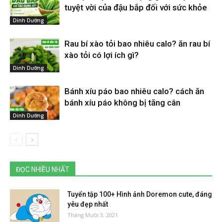
tuyệt vời của đậu bắp đối với sức khỏe
Dinh Dưỡng
Rau bí xào tỏi bao nhiêu calo? ăn rau bí
xào tỏi có lợi ích gì?
Dinh Dưỡng
Bánh xíu páo bao nhiêu calo? cách ăn
bánh xíu páo không bị tăng cân
Dinh Dưỡng
ĐỌC NHIỀU NHẤT
Tuyển tập 100+ Hình ảnh Doremon cute, đáng
yêu đẹp nhất
Tháng Mười 3, 2021