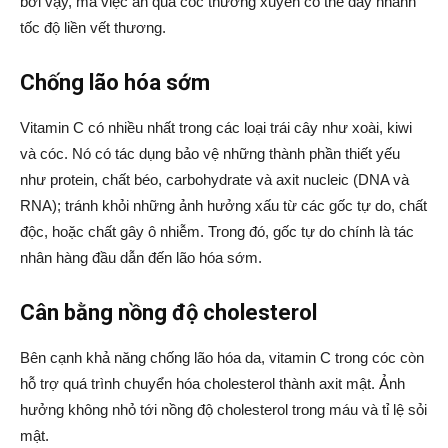
bởi vậy, mà việc ăn quả cóc thường xuyên có thể đẩy nhanh
tốc độ liền vết thương.
Chống lão hóa sớm
Vitamin C có nhiều nhất trong các loại trái cây như xoài, kiwi
và cóc. Nó có tác dụng bảo vệ những thành phần thiết yếu
như protein, chất béo, carbohydrate và axit nucleic (DNA và
RNA); tránh khỏi những ảnh hưởng xấu từ các gốc tự do, chất
độc, hoặc chất gây ô nhiễm. Trong đó, gốc tự do chính là tác
nhân hàng đầu dẫn đến lão hóa sớm.
Cân bằng nồng độ cholesterol
Bên cạnh khả năng chống lão hóa da, vitamin C trong cóc còn
hỗ trợ quá trình chuyển hóa cholesterol thành axit mật. Ảnh
hưởng không nhỏ tới nồng độ cholesterol trong máu và tỉ lệ sỏi
mật.