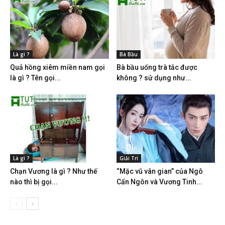
Là gì ?
Bà Bầu
Quả hồng xiêm miền nam gọi
Bà bầu uống trà tắc được
là gì ? Tên gọi...
không ? sử dụng như...
Là gì ?
Giải Trí
Chạn Vương là gì ? Như thế
“Mặc vũ vân gian” của Ngô
nào thì bị gọi...
Cẩn Ngôn và Vương Tinh...