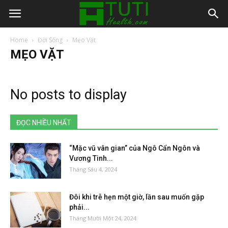
Home
Đời Sống
Mẹo Vặt
MẸO VẶT
No posts to display
ĐỌC NHIỀU NHẤT
“Mặc vũ vân gian” của Ngô Cẩn Ngôn và
Vương Tinh...
Tháng Sáu 4, 2024
Đôi khi trễ hẹn một giờ, lần sau muốn gặp
phải...
Tháng Mười Một 24, 2024