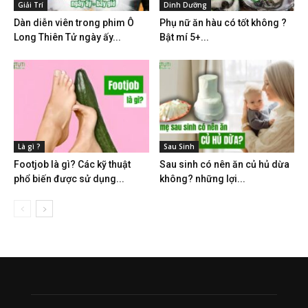
Giải Trí
Dinh Dưỡng
Dàn diễn viên trong phim Ô
Phụ nữ ăn hàu có tốt không ?
Long Thiên Tử ngày ấy...
Bật mí 5+...
Là gì ?
Sau Sinh
Footjob là gì? Các kỹ thuật
Sau sinh có nên ăn củ hủ dừa
phổ biến được sử dụng...
không? những lợi...