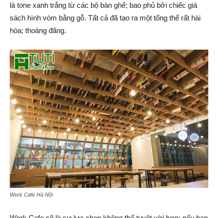
là tone xanh trắng từ các bộ bàn ghế; bao phủ bởi chiếc giá
sách hình vòm bằng gỗ. Tất cả đã tạo ra một tổng thể rất hài
hòa; thoáng đãng.
Work Cafe Hà Nội
Work Cafe sẽ là sự lựa chọn không thể tuyệt vời hơn; nếu bạn