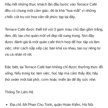
Hầu hết những thực khách lần đầu bước vào Terrace Café
đều có chung một cảm giác; đó là khá “hoa mắt” vì những
chiếc cột trụ với hoa văn rất phức tạp tại đây.
Terrace Café được thiết kế với 3 gam màu chủ đạo gồm trắng,
đen, đỏ; tạo cho quán một vẻ đẹp rất sang trọng. Nơi đây
được đánh giá là một quán cafe thích hợp để học tập và làm
việc; nhờ cách sắp xếp các bàn khá xa nhau, tạo sự riêng tư
và cá nhân rõ rệt.
Đặc biệt, tại Terrace Café bạn không chỉ được thưởng thức đồ
uống. Nếu trong lúc làm việc, học tập mà cảm thấy đói; hãy
thử order một bát phở, cơm hoặc miến ăn để lấy sức nhé.
Thông Tin Liên Hệ
Địa chỉ: 6A Phan Chu Trinh, quận Hoàn Kiếm, Hà Nội