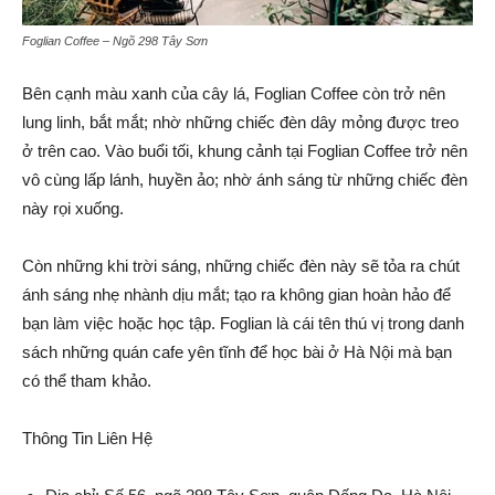
Foglian Coffee – Ngõ 298 Tây Sơn
Bên cạnh màu xanh của cây lá, Foglian Coffee còn trở nên
lung linh, bắt mắt; nhờ những chiếc đèn dây mỏng được treo
ở trên cao. Vào buổi tối, khung cảnh tại Foglian Coffee trở nên
vô cùng lấp lánh, huyền ảo; nhờ ánh sáng từ những chiếc đèn
này rọi xuống.
Còn những khi trời sáng, những chiếc đèn này sẽ tỏa ra chút
ánh sáng nhẹ nhành dịu mắt; tạo ra không gian hoàn hảo để
bạn làm việc hoặc học tập. Foglian là cái tên thú vị trong danh
sách những quán cafe yên tĩnh để học bài ở Hà Nội mà bạn
có thể tham khảo.
Thông Tin Liên Hệ