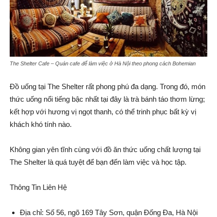
The Shelter Cafe – Quán cafe để làm việc ở Hà Nội theo phong cách Bohemian
Đồ uống tại The Shelter rất phong phú đa dạng. Trong đó, món
thức uống nổi tiếng bậc nhất tại đây là trà bánh táo thơm lừng;
kết hợp với hương vị ngọt thanh, có thể trinh phục bất kỳ vị
khách khó tính nào.
Không gian yên tĩnh cùng với đồ ăn thức uống chất lượng tại
The Shelter là quá tuyệt để bạn đến làm việc và học tập.
Thông Tin Liên Hệ
Địa chỉ: Số 56, ngõ 169 Tây Sơn, quận Đống Đa, Hà Nội