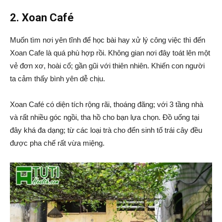
2. Xoan Café
Muốn tìm nơi yên tĩnh để học bài hay xử lý công việc thì đến
Xoan Cafe là quá phù hợp rồi. Không gian nơi đây toát lên một
vẻ đơn xơ, hoài cổ; gần gũi với thiên nhiên. Khiến con người
ta cảm thấy bình yên dễ chịu.
Xoan Café có diện tích rộng rãi, thoáng đãng; với 3 tầng nhà
và rất nhiều góc ngồi, tha hồ cho bạn lựa chọn. Đồ uống tại
đây khá đa dạng; từ các loại trà cho đến sinh tố trái cây đều
được pha chế rất vừa miệng.