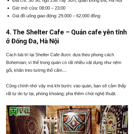
Địa chỉ: Số 56, ngõ 298 Tây Sơn, quận Đống Đa, Hà Nội
Giờ mở cửa: 08:00 – 23:00
Giá đồ uống giao động: 29.000 – 62.000 đồng
4. The Shelter Cafe – Quán cafe yên tĩnh
ở Đống Đa, Hà Nội
Cách bài trí tại Shelter Cafe được dựa theo phong cách
Bohemian; vì thế trong quán có rất nhiều vật dụng như nệm
gối, khăn treo tường thổ cẩm…
Cũng chính nhờ vậy mà khi bước vào quán, bạn sẽ cảm thấy
rất tự do tự tại, phóng khoáng; pha thêm chút nghệ thuật.