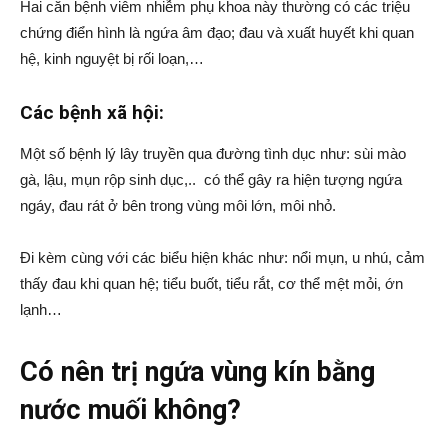
Hai căn bệnh viêm nhiễm phụ khoa này thường có các triệu
chứng điển hình là ngứa âm đạo; đau và xuất huyết khi quan
hệ, kinh nguyệt bị rối loạn,…
Các bệnh xã hội:
Một số bệnh lý lây truyền qua đường tình dục như: sùi mào
gà, lậu, mụn rộp sinh dục,.. có thể gây ra hiện tượng ngứa
ngáy, đau rát ở bên trong vùng môi lớn, môi nhỏ.
Đi kèm cùng với các biểu hiện khác như: nổi mụn, u nhú, cảm
thấy đau khi quan hệ; tiểu buốt, tiểu rắt, cơ thể mệt mỏi, ớn
lạnh…
Có nên trị ngứa vùng kín bằng
nước muối không?