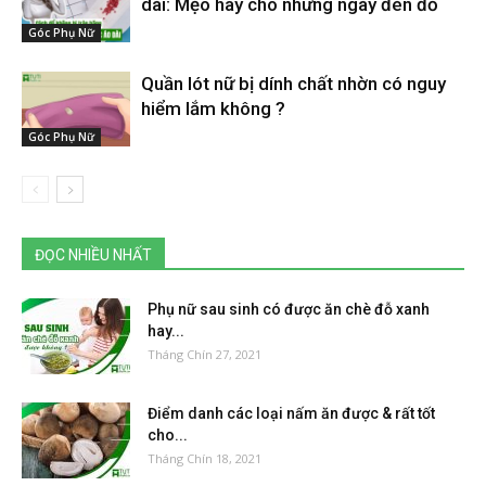
dài: Mẹo hay cho những ngày đèn đỏ
Góc Phụ Nữ
Quần lót nữ bị dính chất nhờn có nguy
hiểm lắm không ?
Góc Phụ Nữ
ĐỌC NHIỀU NHẤT
Phụ nữ sau sinh có được ăn chè đỗ xanh
hay...
Tháng Chín 27, 2021
Điểm danh các loại nấm ăn được & rất tốt
cho...
Tháng Chín 18, 2021