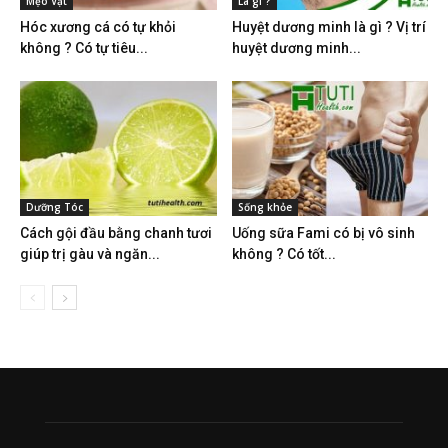
Mẹo Vặt
Là gì ?
Hóc xương cá có tự khỏi
Huyệt dương minh là gì ? Vị trí
không ? Có tự tiêu...
huyệt dương minh...
Dưỡng Tóc
Sống khỏe
Cách gội đầu bằng chanh tươi
Uống sữa Fami có bị vô sinh
giúp trị gàu và ngăn...
không ? Có tốt...