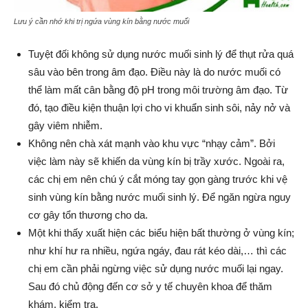
Lưu ý cần nhớ khi trị ngứa vùng kín bằng nước muối
Tuyệt đối không sử dụng nước muối sinh lý để thụt rửa quá
sâu vào bên trong âm đạo. Điều này là do nước muối có
thể làm mất cân bằng độ pH trong môi trường âm đạo. Từ
đó, tạo điều kiện thuận lợi cho vi khuẩn sinh sôi, nảy nở và
gây viêm nhiễm.
Không nên chà xát mạnh vào khu vực “nhạy cảm”. Bởi
việc làm này sẽ khiến da vùng kín bị trầy xước. Ngoài ra,
các chị em nên chú ý cắt móng tay gọn gàng trước khi vệ
sinh vùng kín bằng nước muối sinh lý. Để ngăn ngừa nguy
cơ gây tổn thương cho da.
Một khi thấy xuất hiện các biểu hiện bất thường ở vùng kín;
như khí hư ra nhiều, ngứa ngáy, đau rát kéo dài,… thì các
chị em cần phải ngừng việc sử dụng nước muối lại ngay.
Sau đó chủ động đến cơ sở y tế chuyên khoa để thăm
khám, kiểm tra.