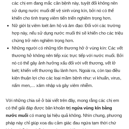
các chị em đang mắc căn bệnh này, tuyệt đối không nên
sử dụng nước muối để vệ sinh vùng kín, bởi nó có thể
khiến cho tình trạng viêm tiến triển nghiêm trọng hơn.
Nữ giới bị viêm loét âm hộ và âm đạo: Đối với các trường
hợp này, nếu sử dụng nước muối thì sẽ khiến cho các triệu
chứng trở nên nghiêm trọng hơn.
Những người có những tổn thương hở ở vùng kín: Các vết
thương hở không nên tiếp xúc trực tiếp với nước muối. Bởi
nó có thể gây ảnh hưởng xấu đối với vết thương, vết lở
loét; khiến vết thương lâu lành hơn. Ngoài ra, còn tạo điều
kiện thuận lợi cho các loại mầm bệnh như: vi khuẩn, virus,
nấm men,… xâm nhập và gây viêm nhiễm.
Với những chia sẻ ở bài viết trên đây, mong rằng các chị em
có thể giải đáp được băn khoăn
trị ngứa vùng kín bằng
nước muối
có mang lại hiệu quả không. Nhìn chung, phương
pháp này chỉ giúp xoa dịu cảm giác đau ngứa tạm thời chứ