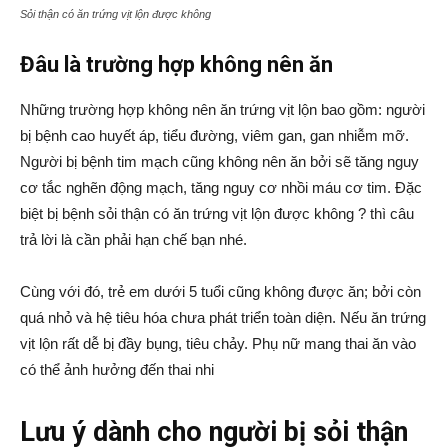
Sỏi thận có ăn trứng vịt lộn được không
Đâu là trường hợp không nên ăn
Những trường hợp không nên ăn trứng vịt lộn bao gồm: người
bị bệnh cao huyết áp, tiểu đường, viêm gan, gan nhiễm mỡ.
Người bị bệnh tim mạch cũng không nên ăn bởi sẽ tăng nguy
cơ tắc nghẽn động mạch, tăng nguy cơ nhồi máu cơ tim. Đặc
biệt bị bệnh sỏi thận có ăn trứng vịt lộn được không ? thì câu
trả lời là cần phải hạn chế bạn nhé.
Cùng với đó, trẻ em dưới 5 tuổi cũng không được ăn; bởi còn
quá nhỏ và hệ tiêu hóa chưa phát triển toàn diện. Nếu ăn trứng
vịt lộn rất dễ bị đầy bụng, tiêu chảy. Phụ nữ mang thai ăn vào
có thể ảnh hưởng đến thai nhi
Lưu ý dành cho người bị sỏi thận