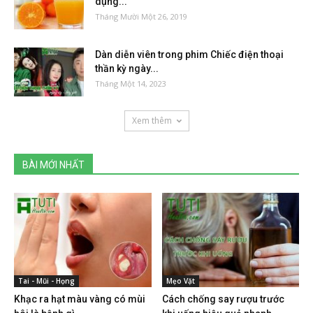
dụng...
Tháng Mười Một 26, 2019
Dàn diễn viên trong phim Chiếc điện thoại
thần kỳ ngày...
Tháng Một 14, 2023
Xem thêm
BÀI MỚI NHẤT
Tai - Mũi - Họng
Mẹo Vặt
Khạc ra hạt màu vàng có mùi
Cách chống say rượu trước