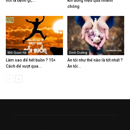
hôi là bệnh gì,...
khi uống hiệu quả nhanh
chóng
Mối Quan Hệ
Dinh Dưỡng
Làm sao để hết buồn ? 15+
Ăn tỏi như thế nào là tốt nhất ?
Cách để vượt qua...
Ăn tỏi...