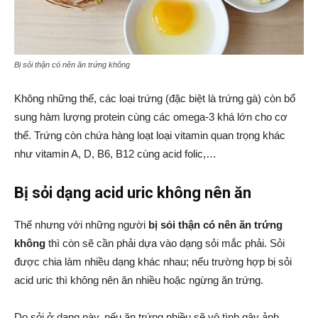
Bị sỏi thận có nên ăn trứng không
Không những thế, các loại trứng (đặc biệt là trứng gà) còn bổ
sung hàm lượng protein cùng các omega-3 khá lớn cho cơ
thể. Trứng còn chứa hàng loạt loại vitamin quan trọng khác
như vitamin A, D, B6, B12 cùng acid folic,…
Bị sỏi dạng acid uric không nên ăn
Thế nhưng với những người
bị sỏi thận có nên ăn trứng
không
thì còn sẽ cần phải dựa vào dạng sỏi mắc phải. Sỏi
được chia làm nhiều dạng khác nhau; nếu trường hợp bị sỏi
acid uric thì không nên ăn nhiều hoặc ngừng ăn trứng.
Do sỏi ở dạng này, nếu ăn trứng nhiều sẽ vô tình gây ảnh