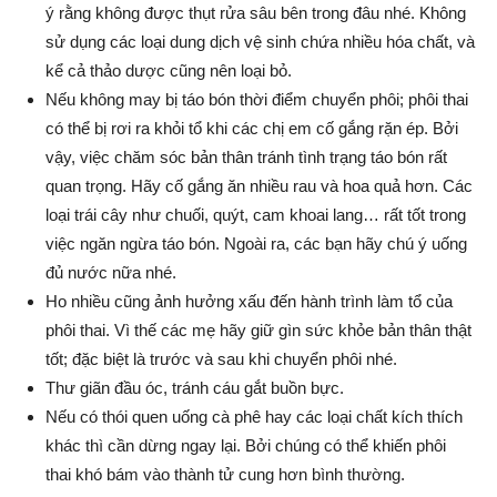
ý rằng không được thụt rửa sâu bên trong đâu nhé. Không
sử dụng các loại dung dịch vệ sinh chứa nhiều hóa chất, và
kể cả thảo dược cũng nên loại bỏ.
Nếu không may bị táo bón thời điểm chuyển phôi; phôi thai
có thể bị rơi ra khỏi tổ khi các chị em cố gắng rặn ép. Bởi
vậy, việc chăm sóc bản thân tránh tình trạng táo bón rất
quan trọng. Hãy cố gắng ăn nhiều rau và hoa quả hơn. Các
loại trái cây như chuối, quýt, cam khoai lang… rất tốt trong
việc ngăn ngừa táo bón. Ngoài ra, các bạn hãy chú ý uống
đủ nước nữa nhé.
Ho nhiều cũng ảnh hưởng xấu đến hành trình làm tổ của
phôi thai. Vì thế các mẹ hãy giữ gìn sức khỏe bản thân thật
tốt; đặc biệt là trước và sau khi chuyển phôi nhé.
Thư giãn đầu óc, tránh cáu gắt buồn bực.
Nếu có thói quen uống cà phê hay các loại chất kích thích
khác thì cần dừng ngay lại. Bởi chúng có thể khiến phôi
thai khó bám vào thành tử cung hơn bình thường.