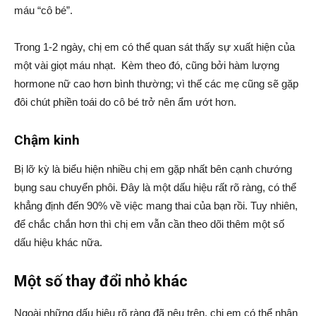
máu “cô bé”.
Trong 1-2 ngày, chị em có thể quan sát thấy sự xuất hiện của
một vài giọt máu nhạt. Kèm theo đó, cũng bởi hàm lượng
hormone nữ cao hơn bình thường; vì thế các mẹ cũng sẽ gặp
đôi chút phiền toái do cô bé trở nên ẩm ướt hơn.
Chậm kinh
Bị lỡ kỳ là biểu hiện nhiều chị em gặp nhất bên cạnh chướng
bụng sau chuyển phôi. Đây là một dấu hiệu rất rõ ràng, có thể
khẳng định đến 90% về việc mang thai của bạn rồi. Tuy nhiên,
để chắc chắn hơn thì chị em vẫn cần theo dõi thêm một số
dấu hiệu khác nữa.
Một số thay đổi nhỏ khác
Ngoài những dấu hiệu rõ ràng đã nêu trên, chị em có thể nhận