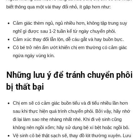
biết thông qua một vài thay đổi nhỏ, ít gặp hơn như:
Cảm giác thèm ngủ, ngủ nhiều hơn, không tập trung suy
nghĩ gì được sau 1-2 tuần kể từ ngày chuyển phôi.
Cảm xúc thay đổi lẫn lộn, dễ cáu gắt và hay buồn bực.
Cô bé trở nên ẩm ướt khiến chị em thường có cảm giác
ngứa ngáy vùng kín.
Những lưu ý để tránh chuyển phôi
bị thất bại
Chị em sẽ có cảm giác buồn tiểu và đi tiểu nhiều lần hơn
sau khi thực hiện quá trình chuyển phôi. Bởi vậy, hãy nhớ
đi lại làm sao nhẹ nhàng nhất nhé. Khi đi vệ sinh cũng
không nên ngồi xổm; hãy sử dụng bệ xí bệt hoặc ngồi bô.
Vệ sinh cô bé thật sạch sẽ, thay đồ lót thường xuyên. Lưu