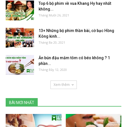
Top 6 bộ phim về vua Khang Hy hay nhất
không...
Tháng Mười 26, 2021
13+ Những bộ phim thần bài, cờ bạc Hồng
Kông kinh...
Tháng Ba 20, 2021
Ăn bún đậu mắm tôm có béo không ? 1
phần...
Tháng Bảy 12, 2020
Xem thêm
BÀI MỚI NHẤT