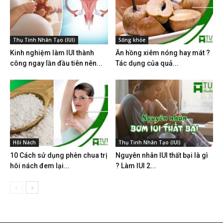
Thụ Tinh Nhân Tạo (IUI)
Sống khỏe
Kinh nghiệm làm IUI thành
Ăn hồng xiêm nóng hay mát ?
công ngay lần đầu tiên nên...
Tác dụng của quả...
Hôi Nách
Thụ Tinh Nhân Tạo (IUI)
10 Cách sử dụng phèn chua trị
Nguyên nhân IUI thất bại là gì
hôi nách đem lại...
? Làm IUI 2...