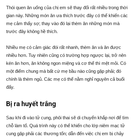
Thói quen ăn uống của chị em sẽ thay đổi rất nhiều trong thời
gian này. Những món ăn ưa thích trước đây có thể khiến các
mẹ cảm thấy sợ; thay vào đó lại thèm ăn những món mà
trước đây không hề thích.
Nhiều mẹ có cảm giác đói rất nhanh, thèm ăn và ăn được
nhiều hơn. Tuy nhiên cũng có trường hợp ngược lại, trở nên
kén ăn hơn, ăn không ngon miệng và cơ thể thì mệt mỏi. Có
một điểm chung mà bất cứ mẹ bầu nào cũng gặp phải; đó
chính là thèm ngủ. Các mẹ có thể nằm nghỉ nguyên cả buổi
đấy.
Bị ra huyết trắng
Sau khi đi vào tử cung, phôi thai sẽ di chuyển khắp nơi để tìm
chỗ làm tổ. Quá trình này có thể khiến cho lớp niêm mạc tử
cung gặp phải các thương tổn; dẫn đến việc chị em bị chảy