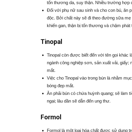
tổn thương da, suy thận. Nhiều trường hợp 
Đối với phụ nữ sau sinh và cho con bú, ăn 
độc. Bởi chất này sẽ đi theo đường sữa mẹ đ
khiến gan, thận bị tổn thương và chậm phát t
Tinopal
Tinopal còn được biết đến với tên gọi khác
ngành công nghiệp sơn, sản xuất vải, giấy; 
mắt.
Việc cho Tinopal vào trong bún là nhằm mục 
bóng đẹp mắt.
Ăn phải bún có chứa huỳnh quang; sẽ làm tíc
ngại; lâu dần sẽ dẫn đến ung thư.
Formol
Formol là một loại hóa chất được sử dụng tr