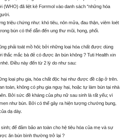
iới (WHO) đã liệt kê Forrmol vào danh sách “những hóa
gười.
ng triệu chứng như: khó tiêu, nôn mửa, đau thận, viêm loét
rong bún có thể dẫn đến ung thư mũi, họng, phổi.
ũng phải toát mồ hôi; bởi những loại hóa chất được dùng
với thắc mắc bà đẻ có được ăn bún không ? Tuti Health xin
 nhé. Điều này đến từ 2 lý do như sau:
ng loại phụ gia, hóa chất độc hại như được đề cập ở trên.
n toàn, không có phụ gia nguy hại, hoặc tự làm bún tại nhà
ên. Bởi sức đề kháng của phụ nữ sau sinh là rất yếu; vì
 men như bún. Bởi có thể gây ra hiện tượng chướng bụng,
của dạ dày.
i sinh; để đảm bảo an toàn cho hệ tiêu hóa của mẹ và sự
được ăn bún bình thường trở lại ?