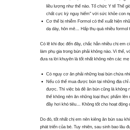
liều lượng như thế nào. Tổ chức Y tế Thế g
chất cực kỳ nguy hiểm” với sức khỏe con n
Cơ thể bị nhiễm Formol có thể xuất hiện nhữ
dạ dày, hôn mê… Hấp thụ quá nhiều formol t
Có lẽ khi đọc đến đây, chắc hẳn nhiều chị em c
làm phụ gia trong bún phải không nào. Vì thế, 
đưa ra lời khuyên là tốt nhất không nên các mẹ
Có nguy cơ ăn phải những loại bún chứa nhữ
Nếu có thể mua được bún tại những địa chỉ a
được. Thì việc bà đẻ ăn bún cũng là không n
thế không nên ăn những loại thực phẩm lên
đầy hơi khó tiêu… Không tốt cho hoạt động 
Do đó, tốt nhất chị em nên kiêng ăn bún sau kh
phát triển của bé. Tuy nhiên, sau sinh bao lâu 