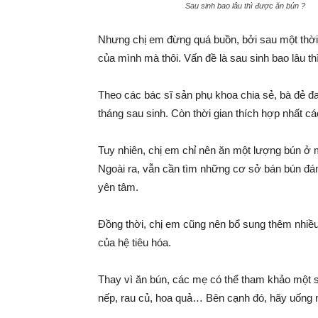
Sau sinh bao lâu thì được ăn bún ?
Nhưng chị em đừng quá buồn, bởi sau một thời g
của mình mà thôi. Vấn đề là sau sinh bao lâu t
Theo các bác sĩ sản phụ khoa chia sẻ, bà đẻ đa
tháng sau sinh. Còn thời gian thích hợp nhất các
Tuy nhiên, chị em chỉ nên ăn một lượng bún ở
Ngoài ra, vẫn cần tìm những cơ sở bán bún đáng
yên tâm.
Đồng thời, chị em cũng nên bổ sung thêm nhiều
của hệ tiêu hóa.
Thay vì ăn bún, các mẹ có thể tham khảo một s
nếp, rau củ, hoa quả… Bên cạnh đó, hãy uống 