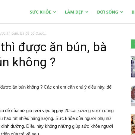
SỨC KHỎE
LÀM ĐẸP
ĐỜI SỐNG
B
ược ăn bún, bà đẻ có được...
 thì được ăn bún, bà
ún không ?
được ăn bún không ? Các chị em cần chú ý điều này, để
đau đẻ của nữ giới với việc bị gãy 20 cái xương sườn cùng
 tiêu hao rất nhiều năng lượng. Sức khỏe của người phụ nữ
 độ dinh dưỡng. Điều này không những giúp sức khỏe người
triển của trẻ về sau.