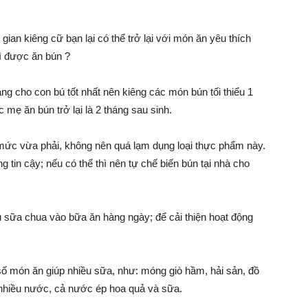
ian kiêng cữ bạn lại có thể trở lại với món ăn yêu thích
hì được ăn bún ?
ng cho con bú tốt nhất nên kiêng các món bún tối thiểu 1
 mẹ ăn bún trở lại là 2 tháng sau sinh.
 mức vừa phải, không nên quá lạm dụng loại thực phẩm này.
 tin cậy; nếu có thể thì nên tự chế biến bún tại nhà cho
 sữa chua vào bữa ăn hàng ngày; để cải thiện hoạt động
ố món ăn giúp nhiều sữa, như: móng giò hầm, hải sản, đồ
nhiều nước, cả nước ép hoa quả và sữa.