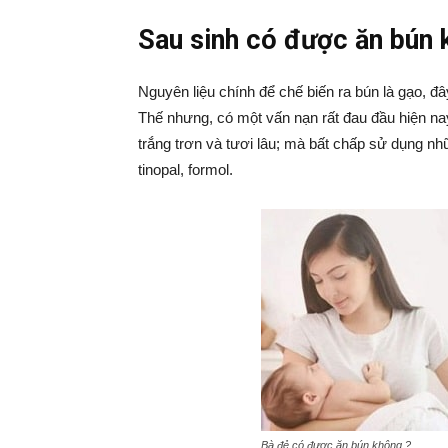
Sau sinh có được ăn bún 
Nguyên liệu chính để chế biến ra bún là gạo, đây
Thế nhưng, có một vấn nạn rất đau đầu hiện na
trắng trơn và tươi lâu; mà bất chấp sử dụng nhữn
tinopal, formol.
Bà đẻ có được ăn bún không ?