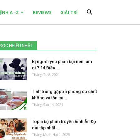
ỆNH A -Z
REVIEWS
GIẢI TRÍ
ĐỌC NHIỀU NHẤT
Bị người yêu phản bội nên làm
gì ? 14 Điều...
Tháng Tư 8, 2021
Tinh trùng gặp xà phòng có chết
không và tồn tại...
Tháng Sáu 14, 2021
Top 5 bộ phim truyền hình Ấn Độ
dài tập nhất...
Tháng Mười Hai 1, 2023