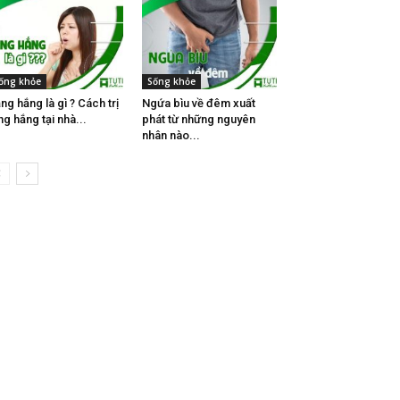
ống khỏe
Sống khỏe
ng hắng là gì ? Cách trị
Ngứa bìu về đêm xuất
ng hắng tại nhà...
phát từ những nguyên
nhân nào...