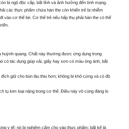
còn bị ngộ độc cấp, bất tỉnh và ảnh hưởng đến tính mạng.
phải các thực phẩm chứa hàn the còn khiến trẻ bị nhiễm
i vào cơ thể bé. Cơ thể trẻ nếu hấp thụ phải hàn the có thể
riển.
 là huỳnh quang. Chất này thường được ứng dụng trong
nó có tác dụng giúp vải, giấy hay sơn có màu óng ánh, bắt
đích giữ cho bún lâu thiu hơn; không bị khô cứng và có độ
h tụ kim loại nặng trong cơ thể. Điều này vô cùng đáng lo
ong y tế; nó bị nghiêm cấm cho vào thực phẩm; bất kể là