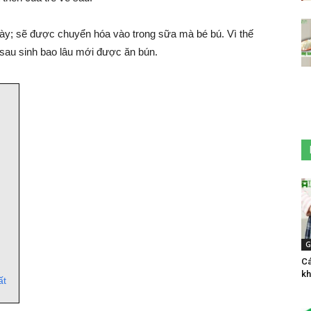
ày; sẽ được chuyển hóa vào trong sữa mà bé bú. Vì thế
 sau sinh bao lâu mới được ăn bún.
G
Cá
kh
ất