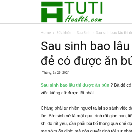
Tuti
Home
Sức khỏe
Sau Sinh
Sau sinh bao lâu thì đ
Health
Sau sinh bao lâu
đẻ có được ăn b
Tháng Ba 29, 2021
Sau sinh bao lâu thì được ăn bún
? Bà đẻ có 
việc kiêng cữ được tốt nhất.
Chẳng phải tự nhiên người ta lại so sánh việc 
lúc. Bởi sinh nở là một quá trình rất gian nan,
khi đó rất yếu, cần phải bồi bổ thông qua chế
mẹ sớm ổn định; mà còn quyết định tới sự phát 