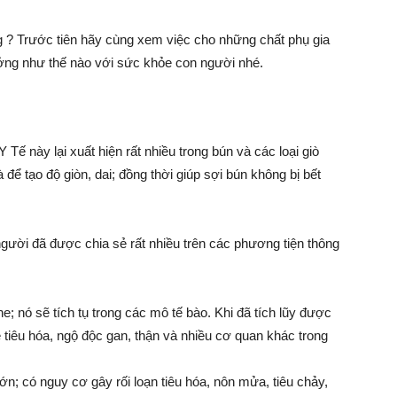
 ? Trước tiên hãy cùng xem việc cho những chất phụ gia
ởng như thế nào với sức khỏe con người nhé.
 Tế này lại xuất hiện rất nhiều trong bún và các loại giò
ể tạo độ giòn, dai; đồng thời giúp sợi bún không bị bết
ười đã được chia sẻ rất nhiều trên các phương tiện thông
; nó sẽ tích tụ trong các mô tế bào. Khi đã tích lũy được
 tiêu hóa, ngộ độc gan, thận và nhiều cơ quan khác trong
n; có nguy cơ gây rối loạn tiêu hóa, nôn mửa, tiêu chảy,