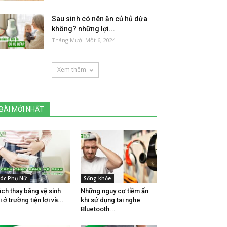
Sau sinh có nên ăn củ hủ dừa
không? những lợi...
Tháng Mười Một 6, 2024
Xem thêm
BÀI MỚI NHẤT
óc Phụ Nữ
Sống khỏe
ch thay băng vệ sinh
Những nguy cơ tiềm ẩn
i ở trường tiện lợi và...
khi sử dụng tai nghe
Bluetooth...