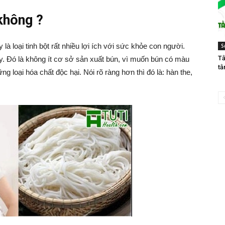
không ?
 là loại tinh bột rất nhiều lợi ích với sức khỏe con người.
S
Tằ
y. Đó là không ít cơ sở sản xuất bún, vì muốn bún có màu
tằ
g loại hóa chất độc hại. Nói rõ ràng hơn thì đó là: hàn the,