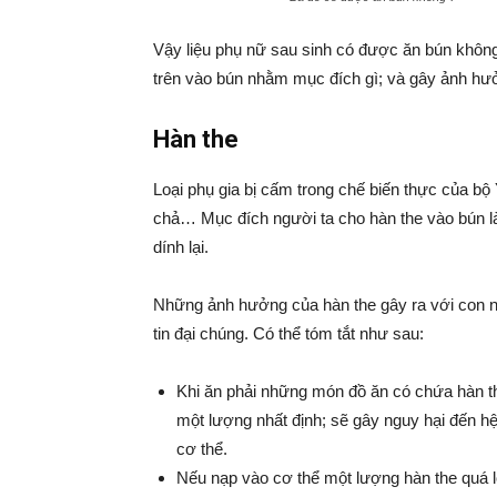
Vậy liệu phụ nữ sau sinh có được ăn bún không
trên vào bún nhằm mục đích gì; và gây ảnh hư
Hàn the
Loại phụ gia bị cấm trong chế biến thực của bộ Y
chả… Mục đích người ta cho hàn the vào bún là đ
dính lại.
Những ảnh hưởng của hàn the gây ra với con ng
tin đại chúng. Có thể tóm tắt như sau:
Khi ăn phải những món đồ ăn có chứa hàn the
một lượng nhất định; sẽ gây nguy hại đến hệ
cơ thể.
Nếu nạp vào cơ thể một lượng hàn the quá lớ