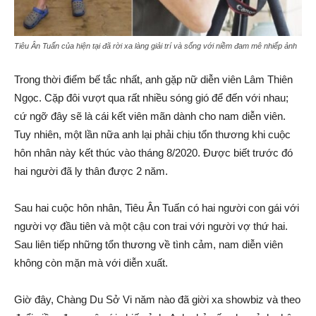
Tiêu Ân Tuấn của hiện tại đã rời xa làng giải trí và sống với niềm đam mê nhiếp ảnh
Trong thời điểm bế tắc nhất, anh gặp nữ diễn viên Lâm Thiên
Ngọc. Cặp đôi vượt qua rất nhiều sóng gió để đến với nhau;
cứ ngỡ đây sẽ là cái kết viên mãn dành cho nam diễn viên.
Tuy nhiên, một lần nữa anh lại phải chịu tổn thương khi cuộc
hôn nhân này kết thúc vào tháng 8/2020. Được biết trước đó
hai người đã ly thân được 2 năm.
Sau hai cuộc hôn nhân, Tiêu Ân Tuấn có hai người con gái với
người vợ đầu tiên và một cậu con trai với người vợ thứ hai.
Sau liên tiếp những tổn thương về tình cảm, nam diễn viên
không còn mặn mà với diễn xuất.
Giờ đây, Chàng Du Sở Vi năm nào đã giời xa showbiz và theo