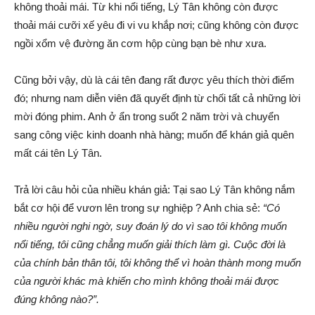
không thoải mái. Từ khi nổi tiếng, Lý Tân không còn được
thoải mái cưỡi xế yêu đi vi vu khắp nơi; cũng không còn được
ngồi xổm vệ đường ăn cơm hộp cùng bạn bè như xưa.
Cũng bởi vậy, dù là cái tên đang rất được yêu thích thời điểm
đó; nhưng nam diễn viên đã quyết định từ chối tất cả những lời
mời đóng phim. Anh ở ẩn trong suốt 2 năm trời và chuyển
sang công việc kinh doanh nhà hàng; muốn để khán giả quên
mất cái tên Lý Tân.
Trả lời câu hỏi của nhiều khán giả: Tại sao Lý Tân không nắm
bắt cơ hội để vươn lên trong sự nghiệp ? Anh chia sẻ:
“Có
nhiều người nghi ngờ, suy đoán lý do vì sao tôi không muốn
nổi tiếng, tôi cũng chẳng muốn giải thích làm gì. Cuộc đời là
của chính bản thân tôi, tôi không thể vì hoàn thành mong muốn
của người khác mà khiến cho mình không thoải mái được
đúng không nào?”.