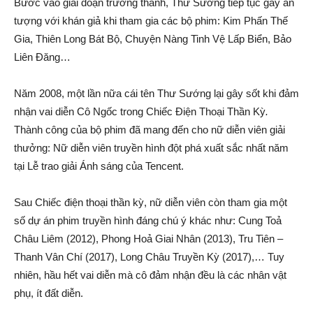
Bước vào giai đoạn trưởng thành, Thư Sướng tiếp tục gây ấn
tượng với khán giả khi tham gia các bộ phim: Kim Phấn Thế
Gia, Thiên Long Bát Bộ, Chuyện Nàng Tinh Vệ Lấp Biển, Bảo
Liên Đăng…
Năm 2008, một lần nữa cái tên Thư Sướng lại gây sốt khi đảm
nhận vai diễn Cô Ngốc trong Chiếc Điện Thoại Thần Kỳ
.
Thành công của bộ phim đã mang đến cho nữ diễn viên giải
thưởng: Nữ diễn viên truyền hình đột phá xuất sắc nhất năm
tại Lễ trao giải Ánh sáng của Tencent.
Sau Chiếc điện thoại thần kỳ, nữ diễn viên còn tham gia một
số dự án phim truyền hình đáng chú ý khác như: Cung Toả
Châu Liêm (2012), Phong Hoả Giai Nhân (2013), Tru Tiên –
Thanh Vân Chí (2017), Long Châu Truyền Kỳ (2017),… Tuy
nhiên, hầu hết vai diễn mà cô đảm nhận đều là các nhân vật
phụ, ít đất diễn.