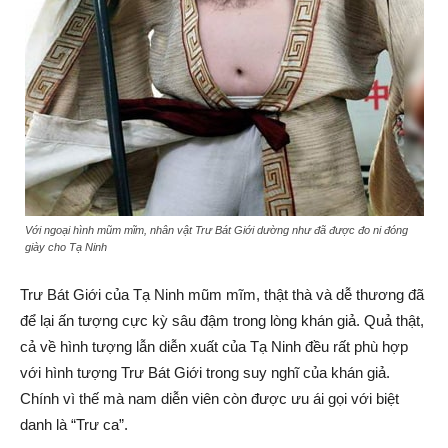
Với ngoại hình mũm mĩm, nhân vật Trư Bát Giới dường như đã được đo ni đóng
giày cho Tạ Ninh
Trư Bát Giới của Tạ Ninh mũm mĩm, thật thà và dễ thương đã
để lại ấn tượng cực kỳ sâu đậm trong lòng khán giả. Quả thật,
cả về hình tượng lẫn diễn xuất của Tạ Ninh đều rất phù hợp
với hình tượng Trư Bát Giới trong suy nghĩ của khán giả.
Chính vì thế mà nam diễn viên còn được ưu ái gọi với biệt
danh là “Trư ca”.