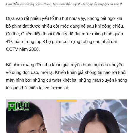
Dàn diễn viên trong phim Chiếc điện thoại thần kỳ 2008 ngày ấy bây giờ ra sao ?
Dựa vào rất nhiều yếu tố thu hút như vậy, không bất ngờ khi
bộ phim đạt được nhiều cột mốc đáng nể sau khi công chiếu.
Cụ thể, Chiếc điện thoại thần kỳ đã đạt mức rating bình quân
4%; nằm trong top 8 bộ phim có lượng rating cao nhất đài
CCTV năm 2008.
Bộ phim mang đến cho khán giả truyền hình một câu chuyện
vô cùng độc đáo, mới lạ. Khiến khán giả không tài nào rời khỏi
màn hình bởi những cú twist khét lẹt; những màn xuyên không
từ quá khứ, hiện tại và tương lai.