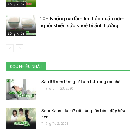
Sống khỏe
10+ Những sai lầm khi bảo quản cơm
nguội khiến sức khoẻ bị ảnh hưởng
Sống khỏe
ĐỌC NHIỀU NHẤT
Sau IUI nên làm gì ? Làm IUI xong có phải...
Tháng Chín 23, 2020
Seto Kanna là ai? cô nàng tân binh đầy hứa
hẹn...
Tháng Tư 2, 2025