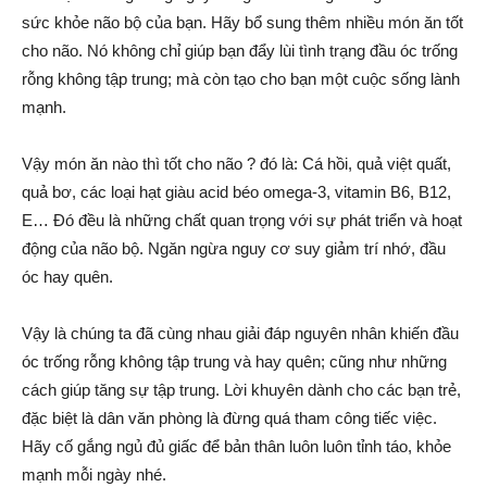
sức khỏe não bộ của bạn. Hãy bổ sung thêm nhiều món ăn tốt
cho não. Nó không chỉ giúp bạn đẩy lùi tình trạng đầu óc trống
rỗng không tập trung; mà còn tạo cho bạn một cuộc sống lành
mạnh.
Vậy món ăn nào thì tốt cho não ? đó là: Cá hồi, quả việt quất,
quả bơ, các loại hạt giàu acid béo omega-3, vitamin B6, B12,
E… Đó đều là những chất quan trọng với sự phát triển và hoạt
động của não bộ. Ngăn ngừa nguy cơ suy giảm trí nhớ, đầu
óc hay quên.
Vậy là chúng ta đã cùng nhau giải đáp nguyên nhân khiến đầu
óc trống rỗng không tập trung và hay quên; cũng như những
cách giúp tăng sự tập trung. Lời khuyên dành cho các bạn trẻ,
đặc biệt là dân văn phòng là đừng quá tham công tiếc việc.
Hãy cố gắng ngủ đủ giấc để bản thân luôn luôn tỉnh táo, khỏe
mạnh mỗi ngày nhé.