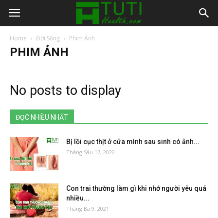
Home
Đời Sống
Phim Ảnh
PHIM ẢNH
No posts to display
ĐỌC NHIỀU NHẤT
Bị lồi cục thịt ở cửa mình sau sinh có ảnh...
Tháng Sáu 17, 2022
Con trai thường làm gì khi nhớ người yêu quá
nhiều...
Tháng Ba 9, 2021