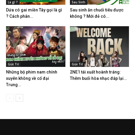
Là gì ?
Sau Sinh
Dứa có gai miền Tây gọi là gì
Sau sinh ăn chuối tiêu được
? Cách phân...
không ? Mới đẻ có...
Giải Trí
Giải Trí
Những bộ phim nam chính
2NE1 tái xuất hoành tráng:
xuyên không về cổ đại
Thêm buổi hòa nhạc đáp lại...
Trung...