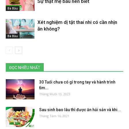
Sự thật mẹ bầu nên biết
Bà Bầu
Xét nghiệm dị tật thai nhi có cần nhịn
ăn không?
Bà Bầu
ĐỌC NHIỀU NHẤT
30 Tuổi chưa có gì trong tay và hành trình
tìm...
Tháng Mười 13, 2023
Sau sinh bao lâu thì được ăn hải sản và khi...
Tháng Tám 16, 2021