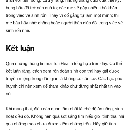
thận với tăm bông. Lưu ý rằng, những tháng cuối của thai kỳ,
bụng bầu đã trở nên quá to; các mẹ sẽ gặp nhiều khó khăn
trong việc vệ sinh rốn. Thay vì cố gắng tự làm một mình; thì
mẹ bầu hãy nhờ chồng hoặc người thân giúp đỡ trong việc vệ
sinh rốn nhé.
Kết luận
Qua những thông tin mà Tuti Health tổng hợp trên đây. Có thể
kết luận rằng, cách xem rốn đoán sinh con trai hay gái được
truyền miệng trong dân gian là không có căn cứ. Các bậc phụ
huynh chỉ nên xem để tham khảo chứ đừng nhất nhất tin vào
nó.
Khi mang thai, điều cần quan tâm nhất là chế độ ăn uống, sinh
hoạt điều độ. Không nên quá sốt sắng tìm hiểu giới tính thai nhi
qua những mẹo chưa được kiểm chứng trên. Hãy giữ tinh