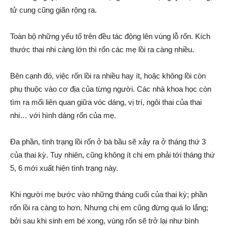
tử cung cũng giãn rộng ra.
Toàn bộ những yếu tố trên đều tác động lên vùng lỗ rốn. Kích
thước thai nhi càng lớn thì rốn các mẹ lồi ra càng nhiều.
Bên cạnh đó, việc rốn lồi ra nhiều hay ít, hoặc không lồi còn
phụ thuộc vào cơ địa của từng người. Các nhà khoa học còn
tìm ra mối liên quan giữa vóc dáng, vị trí, ngôi thai của thai
nhi… với hình dáng rốn của mẹ.
Đa phần, tình trạng lồi rốn ở bà bầu sẽ xảy ra ở tháng thứ 3
của thai kỳ. Tuy nhiên, cũng không ít chị em phải tới tháng thứ
5, 6 mới xuất hiện tình trạng này.
Khi người mẹ bước vào những tháng cuối của thai kỳ; phần
rốn lồi ra càng to hơn. Nhưng chị em cũng đừng quá lo lắng;
bởi sau khi sinh em bé xong, vùng rốn sẽ trở lại như bình