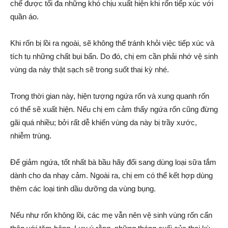
chế được tối đa những khó chịu xuất hiện khi rốn tiếp xúc với
quần áo.
Khi rốn bị lồi ra ngoài, sẽ không thể tránh khỏi việc tiếp xúc và
tích tụ những chất bụi bẩn. Do đó, chị em cần phải nhớ vệ sinh
vùng da này thật sạch sẽ trong suốt thai kỳ nhé.
Trong thời gian này, hiện tượng ngứa rốn và xung quanh rốn
có thể sẽ xuất hiện. Nếu chị em cảm thấy ngứa rốn cũng đừng
gãi quá nhiều; bởi rất dễ khiến vùng da này bị trầy xước,
nhiễm trùng.
Để giảm ngứa, tốt nhất bà bầu hãy đổi sang dùng loại sữa tắm
dành cho da nhạy cảm. Ngoài ra, chị em có thể kết hợp dùng
thêm các loại tinh dầu dưỡng da vùng bụng.
Nếu như rốn không lồi, các mẹ vẫn nên vệ sinh vùng rốn cẩn