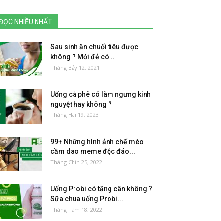
ĐỌC NHIỀU NHẤT
Sau sinh ăn chuối tiêu được
không ? Mới đẻ có...
Tháng Bảy 12, 2021
Uống cà phê có làm ngưng kinh
nguyệt hay không ?
Tháng Hai 19, 2023
99+ Những hình ảnh chế mèo
cầm dao meme độc đáo...
Tháng Chín 25, 2022
Uống Probi có tăng cân không ?
Sữa chua uống Probi...
Tháng Tám 18, 2022