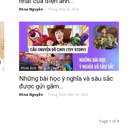
nhất của điện ảnh...
Khoa Nguyễn
-
Tháng Một 26, 2024
Phim Ảnh
Những bài học ý nghĩa và sâu sắc
được gửi gắm...
Khoa Nguyễn
-
Tháng Mười Một 30, 2023
Page 1 of 4