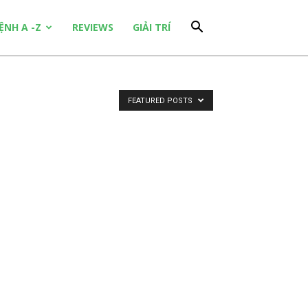
ỆNH A -Z
REVIEWS
GIẢI TRÍ
FEATURED POSTS