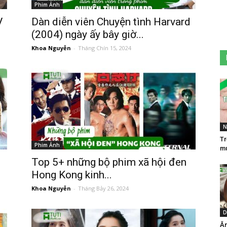
Phim Ảnh
V
Dàn diễn viên Chuyện tình Harvard
(2004) ngày ấy bây giờ...
Khoa Nguyễn
-
Tháng Chín 15, 2024
N
Tr
Phim Ảnh
mu
Top 5+ những bộ phim xã hội đen
Hong Kong kinh...
Khoa Nguyễn
-
Tháng Bảy 26, 2024
D
Ăn