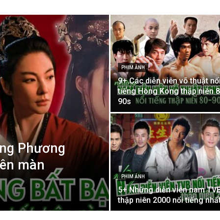
PHIM ẢNH
9+ Các diễn viên võ thuật nổ
tiếng Hong Kong thập niên 8
90s
ông Phương
trên màn
PHIM ẢNH
5+ Những diễn viên nam TV
thập niên 2000 nổi tiếng nhấ