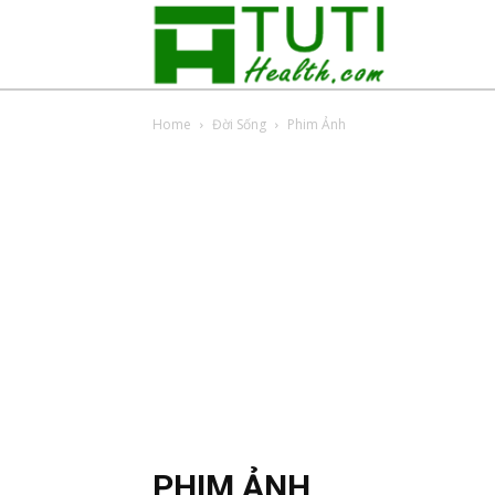
Tuti
Home
Đời Sống
Phim Ảnh
Health
PHIM ẢNH