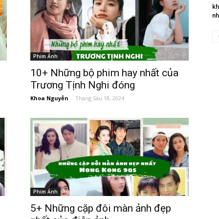
kh
nh
Phim Ảnh
10+ Những bộ phim hay nhất của
Trương Tịnh Nghi đóng
Khoa Nguyễn
-
Tháng Sáu 18, 2024
Phim Ảnh
5+ Những cặp đôi màn ảnh đẹp