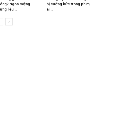
ông? Ngon miệng
bị cưỡng bức trong phim,
ưng liệu...
ai...