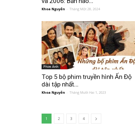
và 2006: Bản nào...
Khoa Nguyễn
-
Tháng Một 28, 2024
Phim Ảnh
Top 5 bộ phim truyền hình Ấn Độ
dài tập nhất...
Khoa Nguyễn
-
Tháng Mười Hai 1, 2023
1
2
3
4