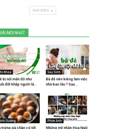
Xem thêm
BÀI MỚI NHẤT
hi Khoa
Sau Sinh
ẻ bị nổi mẩn đỏ như
Bà đẻ nên kiêng làm việc
ỗi đốt khắp người là...
nhà bao lâu ? Sau...
inh Dưỡng
Phim Ảnh
 trứng gà chần có tốt
Những mỹ nhân Hoa Ngữ