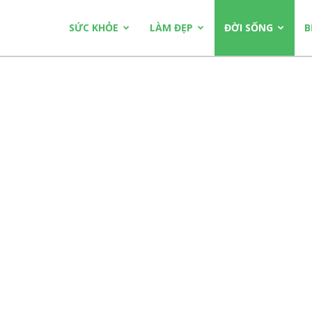
SỨC KHỎE
LÀM ĐẸP
ĐỜI SỐNG
B