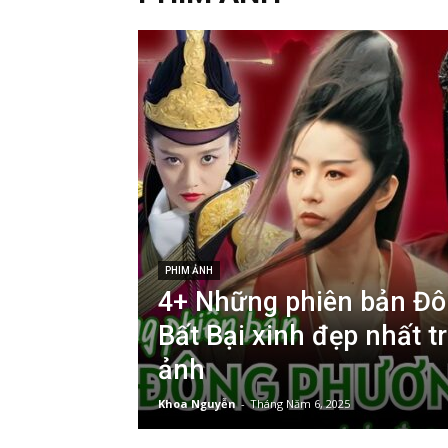
PHIM ẢNH
4+ Những phiên bản Đ
Bất Bại xinh đẹp nhất 
ảnh
Khoa Nguyễn
-
Tháng Năm 6, 2025