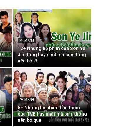
PHIM ẢNH
i
12+ Những bộ phim của Son Ye
0-
Jin đóng hay nhất mà bạn đừng
nên bỏ lỡ
PHIM ẢNH
5+ Những bộ phim thần thoại
B
của TVB hay nhất mà bạn không
t
nên bỏ qua