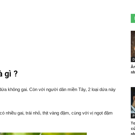
D
Ăn
 gì ?
nh
 dứa không gai. Còn với người dân miền Tây, 2 loại dứa này
 có nhiều gai, trái nhỏ, thịt vàng đậm, cùng với vị ngọt đậm
P
To
củ
nh