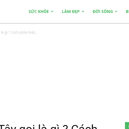
SỨC KHỎE
LÀM ĐẸP
ĐỜI SỐNG
B
là gì ? Cách phân biệt...