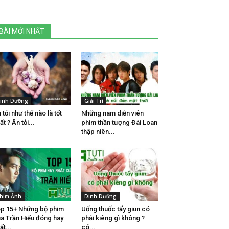
BÀI MỚI NHẤT
inh Dưỡng
Giải Trí
 tỏi như thế nào là tốt
Những nam diễn viên
ất ? Ăn tỏi...
phim thần tượng Đài Loan
thập niên...
him Ảnh
Dinh Dưỡng
p 15+ Những bộ phim
Uống thuốc tẩy giun có
a Trần Hiểu đóng hay
phải kiêng gì không ?
ất...
có...