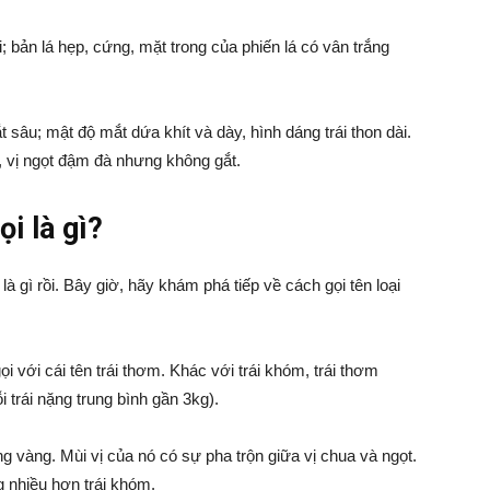
i; bản lá hẹp, cứng, mặt trong của phiến lá có vân trắng
sâu; mật độ mắt dứa khít và dày, hình dáng trái thon dài.
, vị ngọt đậm đà nhưng không gắt.
i là gì?
là gì rồi. Bây giờ, hãy khám phá tiếp về cách gọi tên loại
 với cái tên trái thơm. Khác với trái khóm, trái thơm
 trái nặng trung bình gần 3kg).
g vàng. Mùi vị của nó có sự pha trộn giữa vị chua và ngọt.
g nhiều hơn trái khóm.