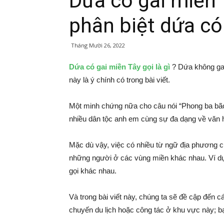
Dứa có gai miền T
phân biệt dứa có
Tháng Mười 26, 2022
Dứa có gai miền Tây gọi là gì
? Dứa không gai 
này là ý chính có trong bài viết.
Một minh chứng nữa cho câu nói “Phong ba bão
nhiều dân tộc anh em cùng sự đa dạng về văn 
Mặc dù vậy, việc có nhiều từ ngữ địa phương cũ
những người ở các vùng miền khác nhau. Ví dụ 
gọi khác nhau.
Và trong bài viết này, chúng ta sẽ đề cập đến 
chuyến du lịch hoặc công tác ở khu vực này; bạ