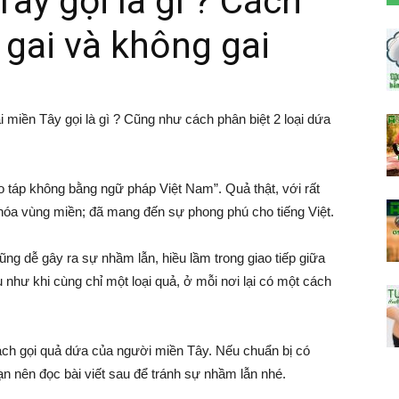
ây gọi là gì ? Cách
 gai và không gai
miền Tây gọi là gì ? Cũng như cách phân biệt 2 loại dứa
 táp không bằng ngữ pháp Việt Nam”. Quả thật, với rất
hóa vùng miền; đã mang đến sự phong phú cho tiếng Việt.
ng dễ gây ra sự nhầm lẫn, hiều lầm trong giao tiếp giữa
như khi cùng chỉ một loại quả, ở mỗi nơi lại có một cách
cách gọi quả dứa của người miền Tây. Nếu chuẩn bị có
n nên đọc bài viết sau để tránh sự nhầm lẫn nhé.