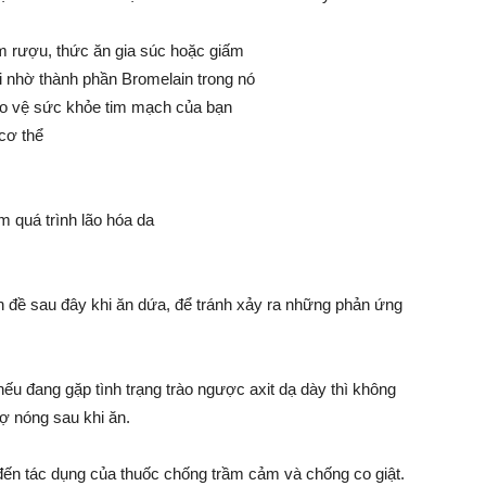
m rượu, thức ăn gia súc hoặc giấm
i nhờ thành phần Bromelain trong nó
bảo vệ sức khỏe tim mạch của bạn
cơ thể
m quá trình lão hóa da
 đề sau đây khi ăn dứa, để tránh xảy ra những phản ứng
ếu đang gặp tình trạng trào ngược axit dạ dày thì không
ợ nóng sau khi ăn.
đến tác dụng của thuốc chống trầm cảm và chống co giật.