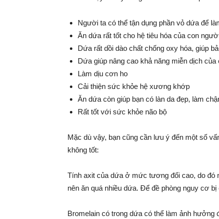
Người ta có thể tận dụng phần vỏ dứa để là
Ăn dứa rất tốt cho hệ tiêu hóa của con ngườ
Dứa rất dồi dào chất chống oxy hóa, giúp 
Dứa giúp nâng cao khả năng miễn dịch của 
Làm dịu cơn ho
Cải thiện sức khỏe hệ xương khớp
Ăn dứa còn giúp bạn có làn da đẹp, làm chậ
Rất tốt với sức khỏe não bộ
Mặc dù vậy, bạn cũng cần lưu ý đến một số vấn
không tốt:
Tính axit của dứa ở mức tương đối cao, do đó n
nên ăn quá nhiều dứa. Để đề phòng nguy cơ bị 
Bromelain có trong dứa có thể làm ảnh hưởng 