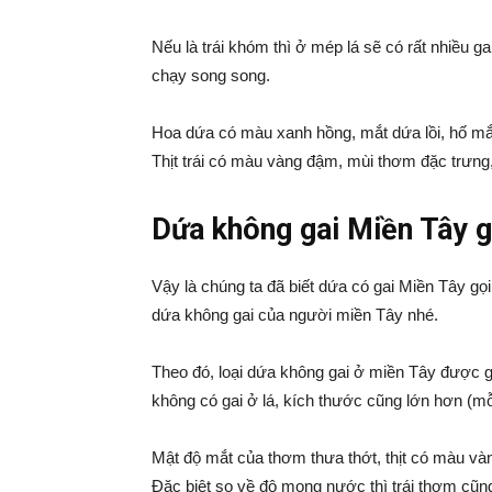
Nếu là trái khóm thì ở mép lá sẽ có rất nhiều ga
chạy song song.
Hoa dứa có màu xanh hồng, mắt dứa lồi, hố mắt 
Thịt trái có màu vàng đậm, mùi thơm đặc trưng
Dứa không gai Miền Tây gọ
Vậy là chúng ta đã biết dứa có gai Miền Tây gọi 
dứa không gai của người miền Tây nhé.
Theo đó, loại dứa không gai ở miền Tây được gọi
không có gai ở lá, kích thước cũng lớn hơn (mỗi
Mật độ mắt của thơm thưa thớt, thịt có màu vàn
Đặc biệt so về độ mọng nước thì trái thơm cũn