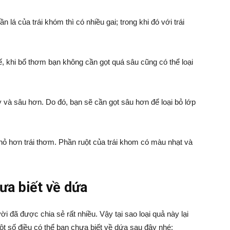
 lá của trái khóm thì có nhiều gai; trong khi đó với trái
, khi bổ thơm bạn không cần gọt quá sâu cũng có thể loại
 và sâu hơn. Do đó, bạn sẽ cần gọt sâu hơn để loại bỏ lớp
hỏ hơn trái thơm. Phần ruột của trái khom có màu nhạt và
ưa biết về dứa
đã được chia sẻ rất nhiều. Vậy tại sao loại quả này lại
ột số điều có thể bạn chưa biết về dứa sau đây nhé: