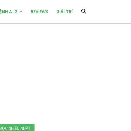
ỆNH A -Z
REVIEWS
GIẢI TRÍ
ĐỌC NHIỀU NHẤT