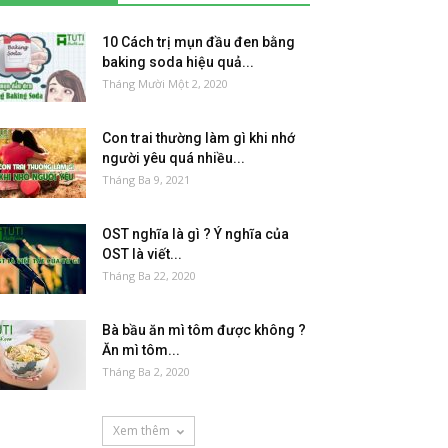
10 Cách trị mụn đầu đen bằng
baking soda hiệu quả...
Tháng Mười Một 2, 2020
Con trai thường làm gì khi nhớ
người yêu quá nhiều...
Tháng Ba 9, 2021
OST nghĩa là gì ? Ý nghĩa của
OST là viết...
Tháng Ba 22, 2020
Bà bầu ăn mì tôm được không ?
Ăn mì tôm...
Tháng Ba 2, 2020
Xem thêm