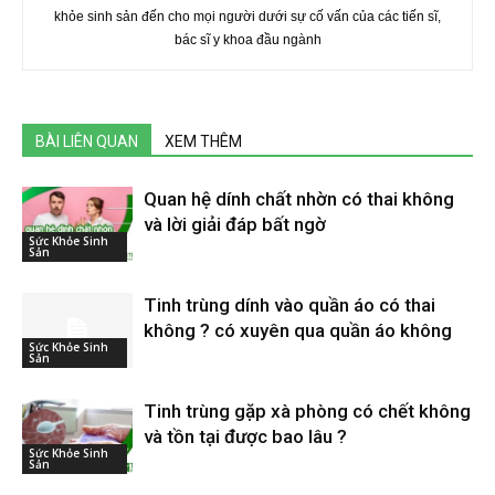
khỏe sinh sản đến cho mọi người dưới sự cố vấn của các tiến sĩ,
bác sĩ y khoa đầu ngành
BÀI LIÊN QUAN
XEM THÊM
Quan hệ dính chất nhờn có thai không
và lời giải đáp bất ngờ
Sức Khỏe Sinh
Sản
Tinh trùng dính vào quần áo có thai
không ? có xuyên qua quần áo không
Sức Khỏe Sinh
Sản
Tinh trùng gặp xà phòng có chết không
và tồn tại được bao lâu ?
Sức Khỏe Sinh
Sản