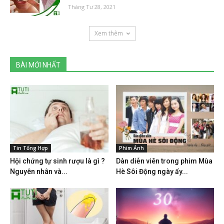
Tháng Tư 28, 2021
Xem thêm
BÀI MỚI NHẤT
Tin Tổng Hợp
Phim Ảnh
Hội chứng tự sinh rượu là gì ?
Dàn diễn viên trong phim Mùa
Nguyên nhân và...
Hè Sôi Động ngày ấy...