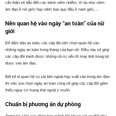
cẩn thận sẽ dẫn đến các bệnh viêm nhiễm. Ví dụ như viêm
âm đạo ở nữ giới; hay viêm bao quy đầu ở nam giới,….
Nên quan hệ vào ngày “an toàn” của nữ
giới
Để đảm bảo an toàn, các cặp đôi nên chọn quan hệ vào
những ngày an toàn trong tháng của bạn nữ. Điều này sẽ giúp
các cặp đôi tránh được những rủi ro; nếu lỡ may tinh trùng lọt
được vào âm đạo.
Bất kể là quan hệ cọ xát bên ngoài hay xuất vào trong âm đạo;
thì việc lựa chọn ngày an toàn cũng sẽ giúp các cặp đôi giảm
thiểu nguy cơ mang thai ngoài ý muốn.
Chuẩn bị phương án dự phòng
Trong lúc cảm xúc dâng trào mãnh liệt khi cọ xát cơ thể như