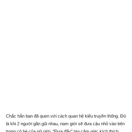
Chắc hẳn bạn đã quen với cách quan hệ kiểu truyền thống. Đó
là khi 2 người gần gũi nhau, nam giới sẽ đưa cậu nhỏ vào bên
trong cô bé của nữ giới. “Đưa đẩy” tạo cảm giác kích thích