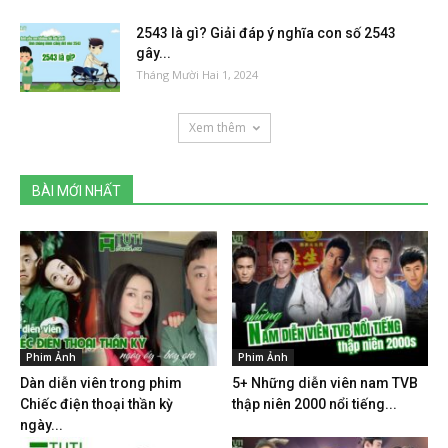
2543 là gì? Giải đáp ý nghĩa con số 2543
gây...
Tháng Mười Hai 1, 2024
Xem thêm
BÀI MỚI NHẤT
Phim Ảnh
Phim Ảnh
Dàn diễn viên trong phim
5+ Những diễn viên nam TVB
Chiếc điện thoại thần kỳ
thập niên 2000 nổi tiếng...
ngày...