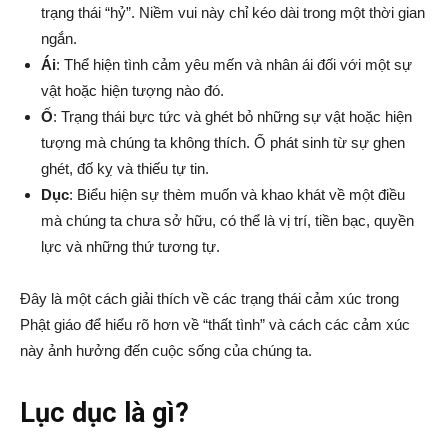
trạng thái “hỷ”. Niềm vui này chỉ kéo dài trong một thời gian
ngắn.
Ái
: Thể hiện tình cảm yêu mến và nhân ái đối với một sự
vật hoặc hiện tượng nào đó.
Ố
: Trạng thái bực tức và ghét bỏ những sự vật hoặc hiện
tượng mà chúng ta không thích. Ố phát sinh từ sự ghen
ghét, đố kỵ và thiếu tự tin.
Dục
: Biểu hiện sự thèm muốn và khao khát về một điều
mà chúng ta chưa sở hữu, có thể là vị trí, tiền bạc, quyền
lực và những thứ tương tự.
Đây là một cách giải thích về các trạng thái cảm xúc trong
Phật giáo để hiểu rõ hơn về “thất tình” và cách các cảm xúc
này ảnh hưởng đến cuộc sống của chúng ta.
Lục dục là gì?