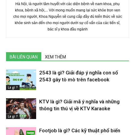
Hà Nội, là người tâm huyết với các diện bệnh về nam khoa, phụ
khoa, bệnh xã hội,... Với mong muốn mang lại sức khỏe trọn vẹn
cho mọi người, Khoa Nguyễn sẽ cung cấp đầy đủ kiến thức về sức
khỏe sinh sản đến cho mọi người dưới sự cố vấn của các tiến sĩ,
bác sĩ y khoa đầu ngành
BÀI LIÊN QUAN
XEM THÊM
2543 là gì? Giải đáp ý nghĩa con số
2543 gây tò mò trên facebook
Là gì ?
KTV là gì? Giải mã ý nghĩa và những
thông tin thú vị về KTV Karaoke
Là gì ?
Footjob là gì? Các kỹ thuật phổ biến