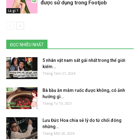
được sử dụng trong Footjob
Là gì ?
ĐỌC NHIỀU NHẤT
5 nhân vật nam sát gái nhất trong thế giới
kiếm...
Tháng Tám 21, 2024
Bà bầu ăn mắm ruốc được không, có ảnh
hưởng gì...
Tháng Tư 13, 2021
Lưu Đức Hoa chia sẻ lý do từ chối đóng
những...
Tháng Một 28, 2024