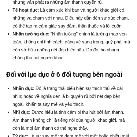
nhưng vẫn phát ra những âm thanh quyến rũ.
Tế hoạt dục
: Là cảm xúc khi bạn và người khác giới có
những va chạm với nhau. Điều này dẫn đến sự xúc chạm,
có thể tạo ra cảm giác say đắm, thân thuộc và lôi cuốn.
Nhân tướng dục
: “Nhân tướng” chính là tướng mạo vẹn
toàn, không chỉ tính cách, dáng vẻ sang trọng, quý phái mà
còn sở hữu những nét đẹp hiền hậu. Do đó, họ nhanh
chóng thu hút người khác.
Đối với lục dục ở 6 đối tượng bên ngoài
Nhãn dục
: Đó là trạng thái biểu hiện sự thích thú về cái
nhìn; hoặc về nghĩa đen là bị quyến rũ bởi nét đẹp bên
ngoài, khiến ta say mê và yêu thích.
Nhĩ dục
: Được hiểu là tình cảm bị thu hút bởi âm thanh.
Âm thanh không chỉ là tiếng nói của người khác giới, mà
còn là mọi âm thanh có thể nghe thấy.
Tỷ dục
: Là sự say mê và đam mê với một hoặc nhiều mùi