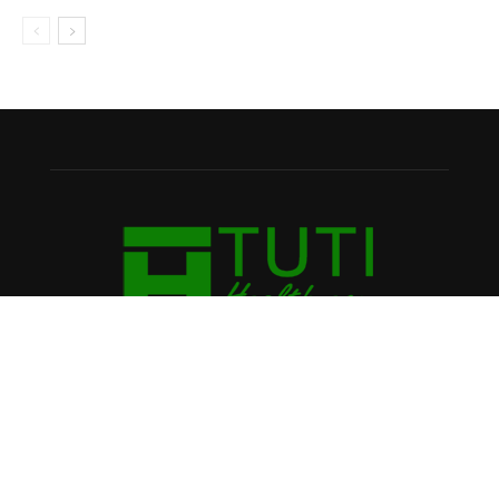
VỀ CHÚNG TÔI
Tutihealth.com là trang chuyên chia sẻ thông tin miễn phí về
chăm sóc sức khỏe, dinh dưỡng, làm đẹp và các mẹo hay
trong cuộc sống. Mang đến cho mọi người những thông tin