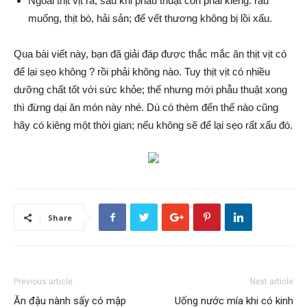
Ngoài thịt vịt ra, sau khi phẫu thuật còn phải kiêng: rau
muống, thịt bò, hải sản; để vết thương không bị lồi xấu.
Qua bài viết này, bạn đã giải đáp được thắc mắc ăn thịt vịt có
để lại sẹo không ? rồi phải không nào. Tuy thịt vịt có nhiều
dưỡng chất tốt với sức khỏe; thế nhưng mới phẫu thuật xong
thì đừng dại ăn món này nhé. Dù có thèm đến thế nào cũng
hãy có kiêng một thời gian; nếu không sẽ để lại sẹo rất xấu đó.
Share
Previous article
Next article
Ăn đậu nành sấy có mập
Uống nước mía khi có kinh