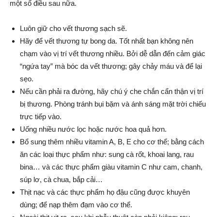
một số điều sau nữa.
Luôn giữ cho vết thương sạch sẽ.
Hãy để vết thương tự bong da. Tốt nhất bạn không nên
chạm vào vị trí vết thương nhiều. Bởi dễ dẫn đến cảm giác
“ngứa tay” mà bóc da vết thương; gây chảy máu và để lại
sẹo.
Nếu cần phải ra đường, hãy chú ý che chắn cẩn thận vị trí
bị thương. Phòng tránh bụi bặm và ánh sáng mặt trời chiếu
trực tiếp vào.
Uống nhiều nước lọc hoặc nước hoa quả hơn.
Bổ sung thêm nhiều vitamin A, B, E cho cơ thể; bằng cách
ăn các loại thực phẩm như: sung cà rốt, khoai lang, rau
bina… và các thực phẩm giàu vitamin C như cam, chanh,
súp lơ, cà chua, bắp cải…
Thịt nạc và các thực phẩm họ đậu cũng được khuyên
dùng; để nạp thêm đạm vào cơ thể.