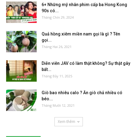
6+ Những mỹ nhân phim cấp ba Hong Kong
90s có...
Tháng Chín 29, 2024
Quả hồng xiêm miền nam gọi là gì ? Tên
gọi...
Tháng Hai 26, 2021
Diễn viên JAV có làm thật không? Sự thật gây
bất...
Tháng Bảy 11, 2025
Giò bao nhiêu calo ? Ăn giò chả nhiều có
béo...
Tháng Mười 12, 2021
Xem thêm