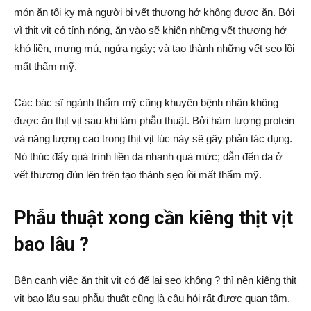
món ăn tối kỵ mà người bị vết thương hở không được ăn. Bởi
vì thịt vịt có tính nóng, ăn vào sẽ khiến những vết thương hở
khó liền, mưng mủ, ngứa ngáy; và tạo thành những vết sẹo lồi
mất thẩm mỹ.
Các bác sĩ ngành thẩm mỹ cũng khuyên bệnh nhân không
được ăn thịt vịt sau khi làm phẫu thuật. Bởi hàm lượng protein
và năng lượng cao trong thịt vịt lúc này sẽ gây phản tác dụng.
Nó thúc đẩy quá trình liền da nhanh quá mức; dẫn đến da ở
vết thương đùn lên trên tạo thành sẹo lồi mất thẩm mỹ.
Phẫu thuật xong cần kiêng thịt vịt
bao lâu ?
Bên cạnh việc ăn thịt vịt có để lại sẹo không ? thì nên kiêng thịt
vịt bao lâu sau phẫu thuật cũng là câu hỏi rất được quan tâm.