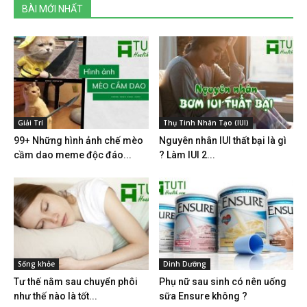
BÀI MỚI NHẤT
Giải Trí
Thụ Tinh Nhân Tạo (IUI)
99+ Những hình ảnh chế mèo
Nguyên nhân IUI thất bại là gì
cầm dao meme độc đáo...
? Làm IUI 2...
Sống khỏe
Dinh Dưỡng
Tư thế nằm sau chuyển phôi
Phụ nữ sau sinh có nên uống
như thế nào là tốt...
sữa Ensure không ?