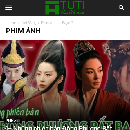
Home
Đời Sống
Phim Ảnh
Page 2
PHIM ẢNH
PHIM ẢNH
4+ Những phiên bản Đông Phương Bất