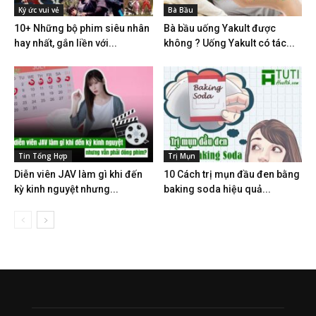
Ký ức vui vẻ
Bà Bầu
10+ Những bộ phim siêu nhân
Bà bầu uống Yakult được
hay nhất, gắn liền với...
không ? Uống Yakult có tác...
Tin Tổng Hợp
Trị Mụn
Diễn viên JAV làm gì khi đến
10 Cách trị mụn đầu đen bằng
kỳ kinh nguyệt nhưng...
baking soda hiệu quả...