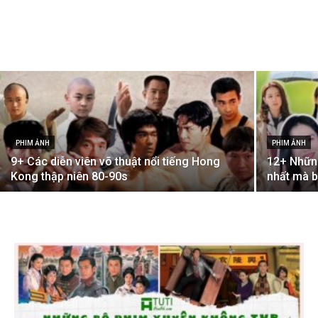
PHIM ẢNH
PHIM ẢNH
9+ Các diễn viên võ thuật nổi tiếng Hong
12+ Nhữn
Kong thập niên 80-90s
nhất mà b