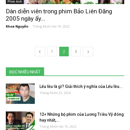
Phim Ảnh
Dàn diễn viên trong phim Bảo Liên Đăng
2005 ngày ấy...
Khoa Nguyễn
-
Tháng Mười Hai 19, 2022
1
2
3
ĐỌC NHIỀU NHẤT
Lếu lều là gì? Giải thích ý nghĩa của Lếu lều...
Tháng Mười 22, 2024
12+ Những bộ phim của Lương Triều Vỹ đóng
hay nhất,...
Tháng Mười Hai 10, 2022