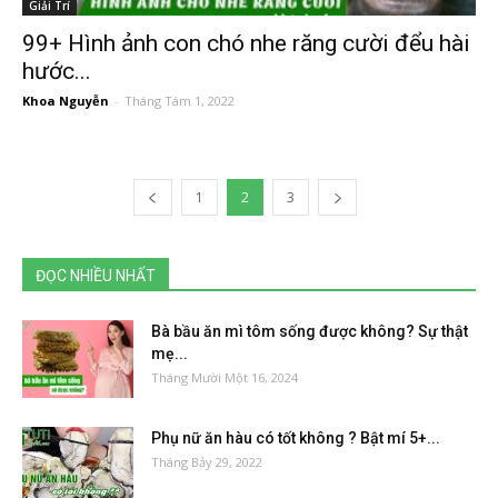
Giải Trí
99+ Hình ảnh con chó nhe răng cười đểu hài
hước...
Khoa Nguyễn
-
Tháng Tám 1, 2022
1
2
3
ĐỌC NHIỀU NHẤT
Bà bầu ăn mì tôm sống được không? Sự thật
mẹ...
Tháng Mười Một 16, 2024
Phụ nữ ăn hàu có tốt không ? Bật mí 5+...
Tháng Bảy 29, 2022