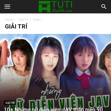
Home
Giải Trí
Page 2
GIẢI TRÍ
GIẢI TRÍ
10+ Những nữ diễn viên JAV thập niên 90