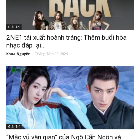
Giải Trí
2NE1 tái xuất hoành tráng: Thêm buổi hòa
nhạc đáp lại...
Khoa Nguyễn
-
Tháng Tám 12, 2024
Giải Trí
“Mặc vũ vân gian” của Ngô Cẩn Ngôn và