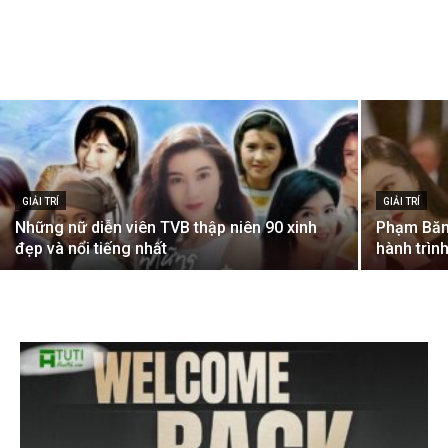
GIẢI TRÍ
GIẢI TRÍ
Những nữ diễn viên TVB thập niên 90 xinh
Phạm Băn
đẹp và nổi tiếng nhất
hành trình