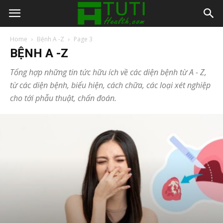
Home
Bệnh A -Z
Page 3
BỆNH A -Z
Tổng hợp những tin tức hữu ích về các diện bệnh từ A - Z,
từ các diện bệnh, biểu hiện, cách chữa, các loại xét nghiệp
cho tới phẫu thuật, chẩn đoán.