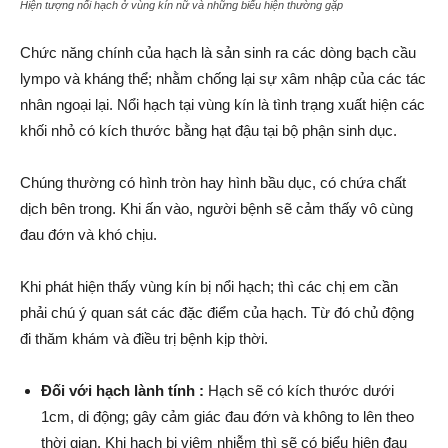
Hiện tượng nổi hạch ở vùng kín nữ và những biểu hiện thường gặp
Chức năng chính của hạch là sản sinh ra các dòng bạch cầu
lympo và kháng thể; nhằm chống lại sự xâm nhập của các tác
nhân ngoại lại. Nổi hạch tại vùng kín là tình trạng xuất hiện các
khối nhỏ có kích thước bằng hạt đậu tại bộ phận sinh dục.
Chúng thường có hình tròn hay hình bầu dục, có chứa chất
dịch bên trong. Khi ấn vào, người bệnh sẽ cảm thấy vô cùng
đau đớn và khó chịu.
Khi phát hiện thấy vùng kín bị nổi hạch; thì các chị em cần
phải chú ý quan sát các đặc điểm của hạch. Từ đó chủ động
đi thăm khám và điều trị bệnh kịp thời.
Đối với hạch lành tính :
Hạch sẽ có kích thước dưới
1cm, di động; gây cảm giác đau đớn và không to lên theo
thời gian. Khi hạch bị viêm nhiễm thì sẽ có biểu hiện đau