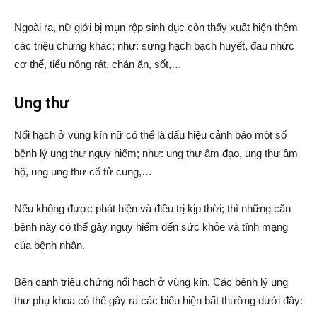
Ngoài ra, nữ giới bị mụn rộp sinh dục còn thấy xuất hiện thêm
các triệu chứng khác; như: sưng hạch bạch huyết, đau nhức
cơ thể, tiểu nóng rát, chán ăn, sốt,…
Ung thư
Nổi hạch ở vùng kín nữ có thể là dấu hiệu cảnh báo một số
bệnh lý ung thư nguy hiểm; như: ung thư âm đạo, ung thư âm
hộ, ung ung thư cổ tử cung,…
Nếu không được phát hiện và điều trị kịp thời; thì những căn
bệnh này có thể gây nguy hiểm đến sức khỏe và tính mạng
của bệnh nhân.
Bên cạnh triệu chứng nổi hạch ở vùng kín. Các bệnh lý ung
thư phụ khoa có thể gây ra các biểu hiện bất thường dưới đây: