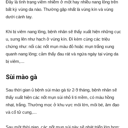
Đây là tình trạng viêm nhiễm ở một hay nhiều nang lông trên
bất kỳ vùng da nào. Thường gặp nhất là vùng kín và vùng
dưới cánh tay.
Khi bị viêm nang lông, bệnh nhân sẽ thấy xuất hiện những cục
u, sưng lên như hạch ở vùng kín. Đi kèm cùng các triệu
chứng như: nổi các nốt mụn màu đỏ hoặc mụn trắng xung
quanh nang lông; cảm thấy đau rát và ngứa ngáy tại vùng da
bị viêm,…
Sùi mào gà
Sau thời gian ủ bệnh sùi mào gà từ 2-9 tháng, bệnh nhân sẽ
thấy xuất hiện các nốt mụn sùi nhỏ li ti mềm, có màu hồng
nhạt, trắng. Thường mọc ở khu vực môi lớn, môi bé, âm đạo
và cổ tử cung,…
Sau một thời gian, các nốt mụn sùi này sẽ phát triển lớn hơn;