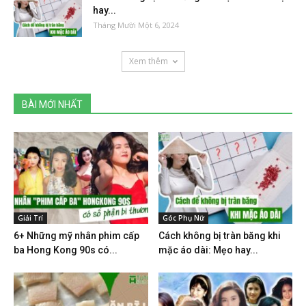
hay...
Tháng Mười Một 6, 2024
Xem thêm
BÀI MỚI NHẤT
Giải Trí
Góc Phụ Nữ
6+ Những mỹ nhân phim cấp
Cách không bị tràn băng khi
ba Hong Kong 90s có...
mặc áo dài: Mẹo hay...