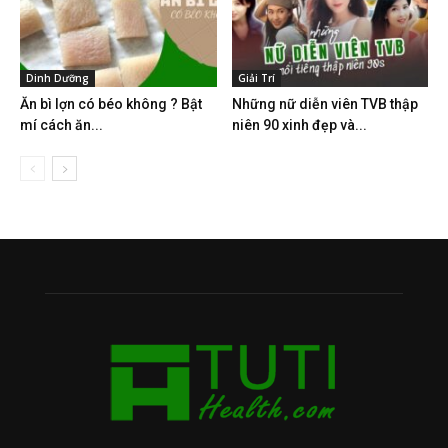
Dinh Dưỡng
Giải Trí
Ăn bì lợn có béo không ? Bật
Những nữ diễn viên TVB thập
mí cách ăn...
niên 90 xinh đẹp và...