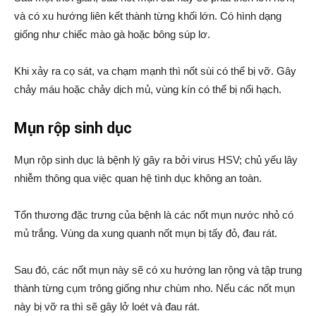
và có xu hướng liên kết thành từng khối lớn. Có hình dạng
giống như chiếc mào gà hoặc bông súp lơ.
Khi xảy ra cọ sát, va chạm mạnh thì nốt sùi có thể bị vỡ. Gây
chảy máu hoặc chảy dịch mủ, vùng kín có thể bị nổi hạch.
Mụn rộp sinh dục
Mụn rộp sinh dục là bệnh lý gây ra bởi virus HSV; chủ yếu lây
nhiễm thông qua việc quan hệ tình dục không an toàn.
Tổn thương đặc trưng của bệnh là các nốt mụn nước nhỏ có
mủ trắng. Vùng da xung quanh nốt mụn bị tấy đỏ, đau rát.
Sau đó, các nốt mụn này sẽ có xu hướng lan rộng và tập trung
thành từng cụm trông giống như chùm nho. Nếu các nốt mụn
này bị vỡ ra thì sẽ gây lở loét và đau rát.