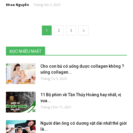
Khoa Nguyễn
-
Tháng Hai 3, 2023
1
2
3
ĐỌC NHIỀU NHẤT
Cho con bú có uống được collagen không ?
uống collagen...
Tháng Tư 5, 2023
11 Bộ phim về Tần Thủy Hoàng hay nhất, vị
vua...
Tháng Chín 11, 2021
Người đàn ông có dương vật dài nhất thế giới
là...