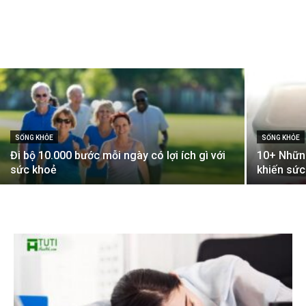
SỐNG KHỎE
SỐNG KHỎE
Đi bộ 10.000 bước mỗi ngày có lợi ích gì với
10+ Những
sức khoẻ
khiến sức