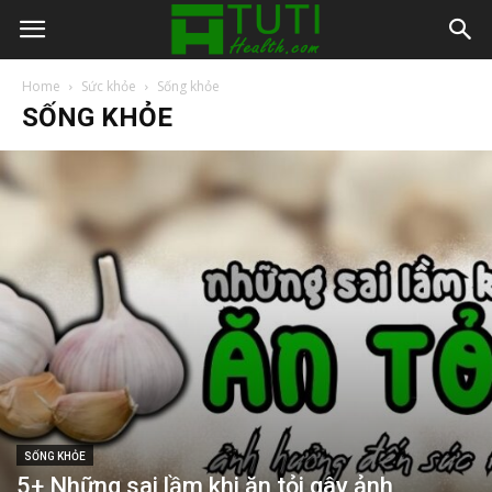
Home
Sức khỏe
Sống khỏe
SỐNG KHỎE
SỐNG KHỎE
5+ Những sai lầm khi ăn tỏi gây ảnh