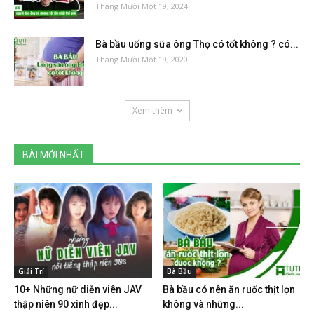
Tháng Mười Một 19, 2024
Bà bầu uống sữa ông Thọ có tốt không ? có...
Tháng Mười Một 19, 2020
Xem thêm
BÀI MỚI NHẤT
Giải Trí
Bà Bầu
10+ Những nữ diễn viên JAV
Bà bầu có nên ăn ruốc thịt lợn
thập niên 90 xinh đẹp...
không và những...