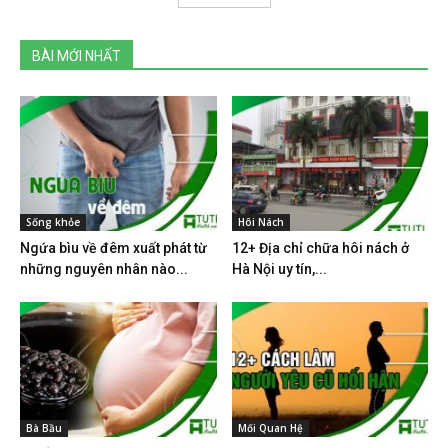
BÀI MỚI NHẤT
Sống khỏe
Hôi Nách
Ngứa bìu về đêm xuất phát từ
12+ Địa chỉ chữa hôi nách ở
những nguyên nhân nào...
Hà Nội uy tín,...
Bà Bầu
Mối Quan Hệ