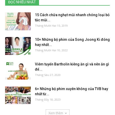
ĐỌC NHIỀU NHẤT
15 Cách chữa nghẹt mũi nhanh chóng loại bỏ
tắc mũi...
Tháng Mười Hai 15, 2019
10+ Những bộ phim của Song Joong Ki đóng
hay nhất...
Tháng Mười Hai 10, 2022
Viêm tuyến Bartholin kiêng ăn gì và nên ăn gì
để...
Tháng Sáu 27, 2020
6+ Những bộ phim xuyên không của TVB hay
nhất từ...
Tháng Bảy 18, 2023
Xem thêm